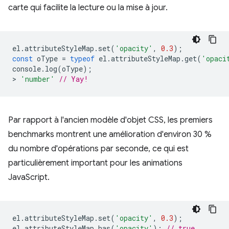
carte qui facilite la lecture ou la mise à jour.
el
.
attributeStyleMap
.
set
(
'opacity'
,
0.3
);
const
oType
=
typeof
el
.
attributeStyleMap
.
get
(
'opaci
console
.
log
(
oType
);
>
'number'
// Yay!
Par rapport à l'ancien modèle d'objet CSS, les premiers
benchmarks montrent une amélioration d'environ 30 %
du nombre d'opérations par seconde, ce qui est
particulièrement important pour les animations
JavaScript.
el
.
attributeStyleMap
.
set
(
'opacity'
,
0.3
);
el
.
attributeStyleMap
.
has
(
'opacity'
);
// true