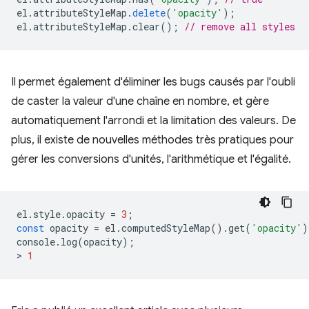
el
.
attributeStyleMap
.
delete
(
'opacity'
);
el
.
attributeStyleMap
.
clear
();
// remove all styles
Il permet également d'éliminer les bugs causés par l'oubli
de caster la valeur d'une chaîne en nombre, et gère
automatiquement l'arrondi et la limitation des valeurs. De
plus, il existe de nouvelles méthodes très pratiques pour
gérer les conversions d'unités, l'arithmétique et l'égalité.
el
.
style
.
opacity
=
3
;
const
opacity
=
el
.
computedStyleMap
().
get
(
'opacity'
)
console
.
log
(
opacity
);
>
1