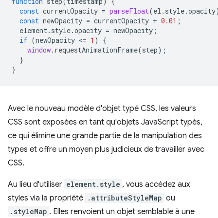
function
step
(
timestamp
)
{
const
currentOpacity
=
parseFloat
(
el
.
style
.
opacity
const
newOpacity
=
currentOpacity
+
0.01
;
element
.
style
.
opacity
=
newOpacity
;
if
(
newOpacity
<
=
1
)
{
window
.
requestAnimationFrame
(
step
);
}
}
Avec le nouveau modèle d'objet typé CSS, les valeurs
CSS sont exposées en tant qu'objets JavaScript typés,
ce qui élimine une grande partie de la manipulation des
types et offre un moyen plus judicieux de travailler avec
CSS.
Au lieu d'utiliser
element.style
, vous accédez aux
styles via la propriété
.attributeStyleMap
ou
.styleMap
. Elles renvoient un objet semblable à une