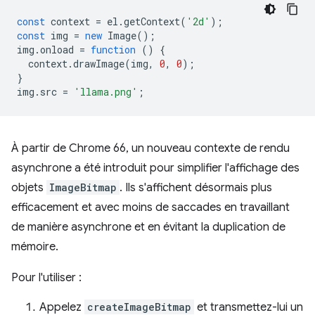
const
context
=
el
.
getContext
(
'2d'
);
const
img
=
new
Image
();
img
.
onload
=
function
()
{
context
.
drawImage
(
img
,
0
,
0
);
}
img
.
src
=
'llama.png'
;
À partir de Chrome 66, un nouveau contexte de rendu
asynchrone a été introduit pour simplifier l'affichage des
objets
ImageBitmap
. Ils s'affichent désormais plus
efficacement et avec moins de saccades en travaillant
de manière asynchrone et en évitant la duplication de
mémoire.
Pour l'utiliser :
Appelez
createImageBitmap
et transmettez-lui un