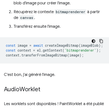
blob d'image pour créer l'image.
Récupérez le contexte
bitmaprenderer
à partir
de
canvas
.
Transférez ensuite l'image.
const
image
=
await
createImageBitmap
(
imageBlob
);
const
context
=
el
.
getContext
(
'bitmaprenderer'
);
context
.
transferFromImageBitmap
(
image
);
C'est bon, j'ai généré l'image.
Audio
Worklet
Les worklets sont disponibles ! PaintWorklet a été publié