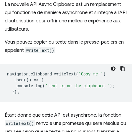
La nouvelle API Async Clipboard est un remplacement
qui fonctionne de manière asynchrone et s'intègre à l'API
d'autorisation pour offrir une meilleure expérience aux
utilisateurs.
Vous pouvez copier du texte dans le presse-papiers en
appelant
writeText()
.
navigator
.
clipboard
.
writeText
(
'Copy me!'
)
.
then
(()
=
>
{
console
.
log
(
'Text is on the clipboard.'
);
});
Étant donné que cette API est asynchrone, la fonction
writeText()
renvoie une promesse qui sera résolue ou
refusée selon que le texte que nous avons transmis a