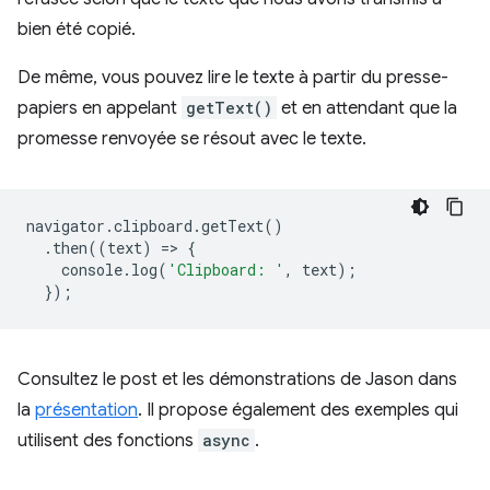
bien été copié.
De même, vous pouvez lire le texte à partir du presse-
papiers en appelant
getText()
et en attendant que la
promesse renvoyée se résout avec le texte.
navigator
.
clipboard
.
getText
()
.
then
((
text
)
=
>
{
console
.
log
(
'Clipboard: '
,
text
);
});
Consultez le post et les démonstrations de Jason dans
la
présentation
. Il propose également des exemples qui
utilisent des fonctions
async
.