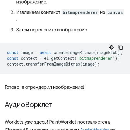
изображение.
Извлекаем контекст
bitmaprenderer
из
canvas
.
Затем перенесите изображение.
const
image
=
await
createImageBitmap
(
imageBlob
);
const
context
=
el
.
getContext
(
'bitmaprenderer'
);
context
.
transferFromImageBitmap
(
image
);
Готово, я отрендерил изображение!
АудиоВорклет
Worklets уже здесь! PaintWorklet поставляется в