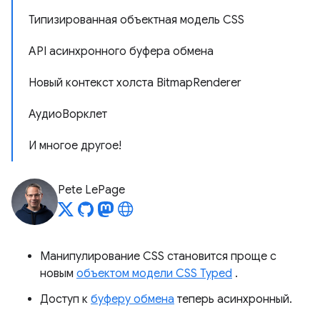
Типизированная объектная модель CSS
API асинхронного буфера обмена
Новый контекст холста BitmapRenderer
АудиоВорклет
И многое другое!
Pete LePage
Манипулирование CSS становится проще с
новым
объектом модели CSS Typed
.
Доступ к
буферу обмена
теперь асинхронный.