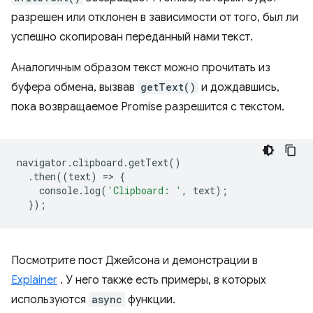
разрешен или отклонен в зависимости от того, был ли
успешно скопирован переданный нами текст.
Аналогичным образом текст можно прочитать из
буфера обмена, вызвав
getText()
и дождавшись,
пока возвращаемое Promise разрешится с текстом.
navigator
.
clipboard
.
getText
()
.
then
((
text
)
=
>
{
console
.
log
(
'Clipboard: '
,
text
);
});
Посмотрите пост Джейсона и демонстрации в
Explainer
. У него также есть примеры, в которых
используются
async
функции.