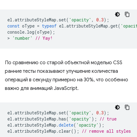
el
.
attributeStyleMap
.
set
(
'opacity'
,
0.3
);
const
oType
=
typeof
el
.
attributeStyleMap
.
get
(
'opaci
console
.
log
(
oType
);
>
'number'
// Yay!
По сравнению со старой объектной моделью CSS
ранние тесты показывают улучшение количества
операций в секунду примерно на 30%, что особенно
важно для анимаций JavaScript.
el
.
attributeStyleMap
.
set
(
'opacity'
,
0.3
);
el
.
attributeStyleMap
.
has
(
'opacity'
);
// true
el
.
attributeStyleMap
.
delete
(
'opacity'
);
el
.
attributeStyleMap
.
clear
();
// remove all styles