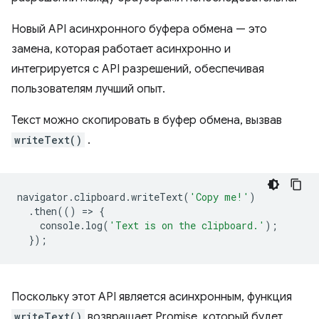
Новый API асинхронного буфера обмена — это
замена, которая работает асинхронно и
интегрируется с API разрешений, обеспечивая
пользователям лучший опыт.
Текст можно скопировать в буфер обмена, вызвав
writeText()
.
navigator
.
clipboard
.
writeText
(
'Copy me!'
)
.
then
(()
=
>
{
console
.
log
(
'Text is on the clipboard.'
);
});
Поскольку этот API является асинхронным, функция
writeText()
возвращает Promise, который будет