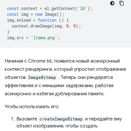
const
context
=
el
.
getContext
(
'2d'
);
const
img
=
new
Image
();
img
.
onload
=
function
()
{
context
.
drawImage
(
img
,
0
,
0
);
}
img
.
src
=
'llama.png'
;
Начиная с Chrome 66, появился новый асинхронный
контекст рендеринга, который упростил отображение
объектов
ImageBitmap
. Теперь они рендерятся
эффективнее и с меньшими задержками, работая
асинхронно и избегая дублирования памяти.
Чтобы использовать его:
Вызовите
createImageBitmap
и передайте ему
объект изображения, чтобы создать