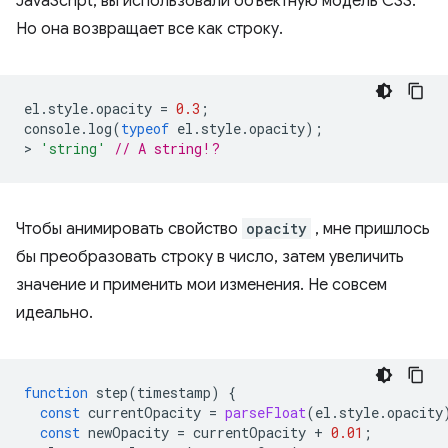
JavaScript, вы использовали объектную модель CSS.
Но она возвращает все как строку.
el
.
style
.
opacity
=
0.3
;
console
.
log
(
typeof
el
.
style
.
opacity
);
>
'string'
// A string!?
Чтобы анимировать свойство
opacity
, мне пришлось
бы преобразовать строку в число, затем увеличить
значение и применить мои изменения. Не совсем
идеально.
function
step
(
timestamp
)
{
const
currentOpacity
=
parseFloat
(
el
.
style
.
opacity
const
newOpacity
=
currentOpacity
+
0.01
;