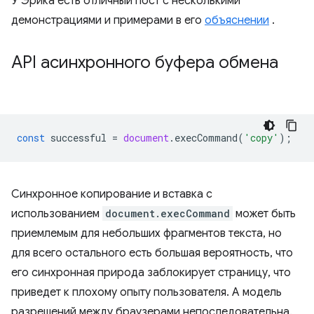
У Эрика есть отличный пост с несколькими
демонстрациями и примерами в его
объяснении
.
API асинхронного буфера обмена
const
successful
=
document
.
execCommand
(
'copy'
);
Синхронное копирование и вставка с
использованием
document.execCommand
может быть
приемлемым для небольших фрагментов текста, но
для всего остального есть большая вероятность, что
его синхронная природа заблокирует страницу, что
приведет к плохому опыту пользователя. А модель
разрешений между браузерами непоследовательна.