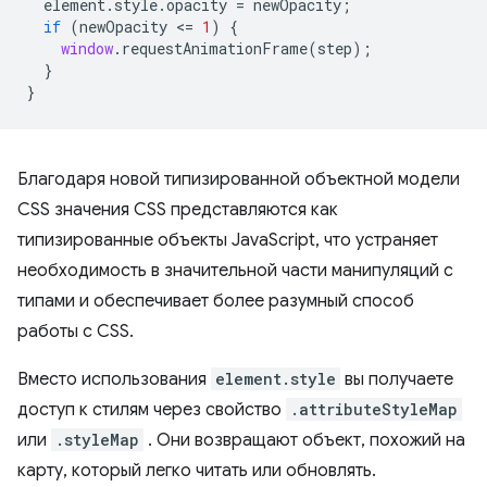
element
.
style
.
opacity
=
newOpacity
;
if
(
newOpacity
<
=
1
)
{
window
.
requestAnimationFrame
(
step
);
}
}
Благодаря новой типизированной объектной модели
CSS значения CSS представляются как
типизированные объекты JavaScript, что устраняет
необходимость в значительной части манипуляций с
типами и обеспечивает более разумный способ
работы с CSS.
Вместо использования
element.style
вы получаете
доступ к стилям через свойство
.attributeStyleMap
или
.styleMap
. Они возвращают объект, похожий на
карту, который легко читать или обновлять.