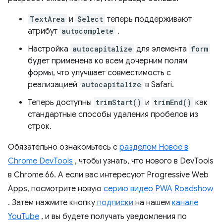
TextArea
и
Select
теперь поддерживают
атрибут
autocomplete
.
Настройка
autocapitalize
для элемента
form
будет применена ко всем дочерним полям
формы, что улучшает совместимость с
реализацией
autocapitalize
в Safari.
Теперь доступны
trimStart()
и
trimEnd()
как
стандартные способы удаления пробелов из
строк.
Обязательно ознакомьтесь с
разделом Новое в
Chrome DevTools
, чтобы узнать, что нового в DevTools
в Chrome 66. А если вас интересуют Progressive Web
Apps, посмотрите новую
серию видео PWA Roadshow
. Затем нажмите кнопку
подписки
на нашем
канале
YouTube
, и вы будете получать уведомления по