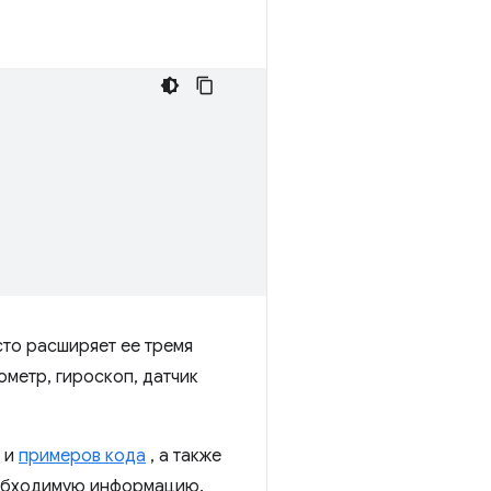
то расширяет ее тремя
метр, гироскоп, датчик
и
примеров кода
, а также
еобходимую информацию.