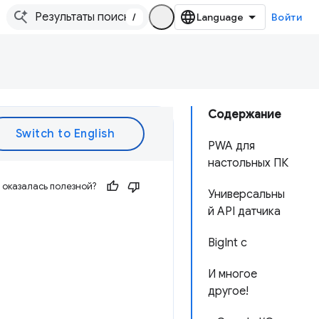
/
Войти
Содержание
PWA для
настольных ПК
оказалась полезной?
Универсальны
й API датчика
BigInt с
И многое
другое!