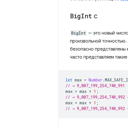
Big
Int
с
BigInt
— это новый число
произвольной точностью. 
безопасно представлены 
часто представляем такие 
let
max
=
Number
.
MAX_SAFE_
// → 9_007_199_254_740_991
max
=
max
+
1
;
// → 9_007_199_254_740_992 
max
=
max
+
1
;
// → 9_007_199_254_740_992 