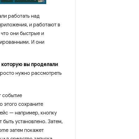
али работать над
приложения, и работают в
 что они быстрые и
рированными. И они
, которую вы проделали
просто нужно рассмотреть
т событие
то этого сохраните
ейс — например, кнопку
 быть установлено. Затем,
rome затем покажет
и в средство запуска.