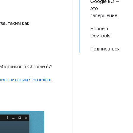
Google I/O —
это
завершение
ва, таким как
Новое в
DevTools
Подписаться
аботчиков в Chrome 67!
 репозитории Chromium
.