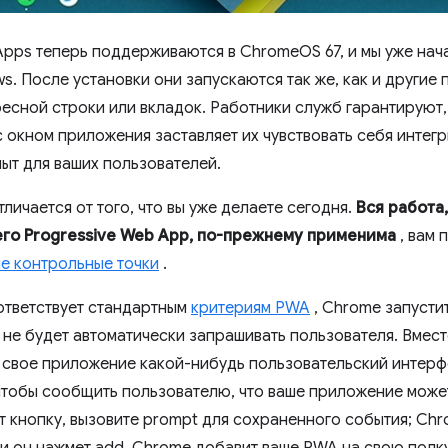
Apps теперь поддерживаются в ChromeOS 67, и мы уже нач
. После установки они запускаются так же, как и другие 
ресной строки или вкладок. Работники служб гарантируют,
с окном приложения заставляет их чувствовать себя интег
ыт для ваших пользователей.
личается от того, что вы уже делаете сегодня.
Вся работа
го Progressive Web App, по-прежнему применима
, вам 
е контрольные точки
.
ответствует стандартным
критериям PWA
, Chrome запусти
о не будет автоматически запрашивать пользователя. Вмес
в свое приложение какой-нибудь пользовательский интерф
тобы сообщить пользователю, что ваше приложение может
т кнопку, вызовите prompt для сохраненного события; Ch
и он нажмет add, Chrome добавит ваше PWA на свою полку 