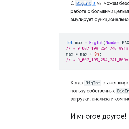
С
BigInt
s
мы можем безо
работа с большими целыми
эмулирует функционально
let
max
=
BigInt
(
Number
.
MA
// → 9_007_199_254_740_991n
max
=
max
+
9n
;
// → 9_007_199_254_741_000n
Когда
BigInt
станет широ
пользу собственных
BigI
загрузки, анализа и комп
И многое другое!