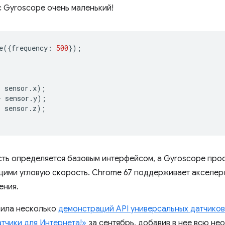
с Gyroscope очень маленький!
e
({
frequency
:
500
});
+
sensor
.
x
);
+
sensor
.
y
);
+
sensor
.
z
);
ть определяется базовым интерфейсом, а Gyroscope прос
ими угловую скорость. Chrome 67 поддерживает акселеро
ения.
вила несколько
демонстраций API универсальных датчиков
тчики для Интернета!»
за сентябрь, добавив в нее всю н