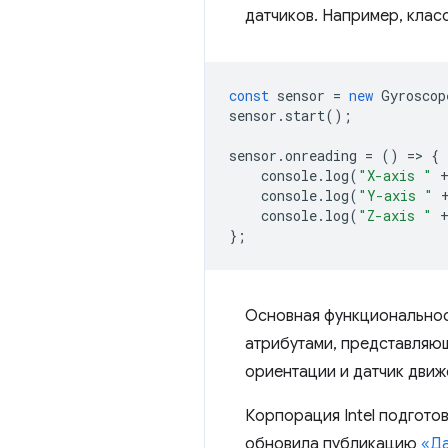
датчиков. Например, клас
const
sensor
=
new
Gyroscop
sensor
.
start
();
sensor
.
onreading
=
()
=
>
{
console
.
log
(
"X-axis "
console
.
log
(
"Y-axis "
console
.
log
(
"Z-axis "
};
Основная функциональнос
атрибутами, представляющ
ориентации и датчик движ
Корпорация Intel подгото
обновила публикацию
«Да