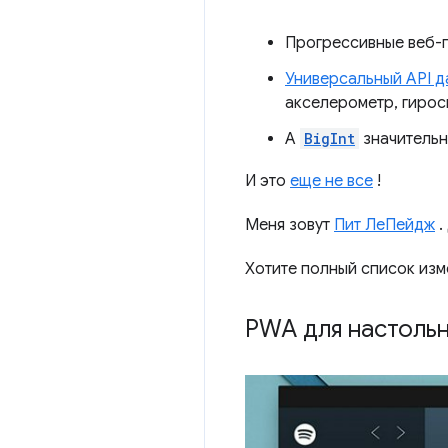
Прогрессивные веб-
Универсальный API д
акселерометр, гирос
А
BigInt
значительн
И это
еще не все
!
Меня зовут
Пит ЛеПейдж
.
Хотите полный список из
PWA для настоль