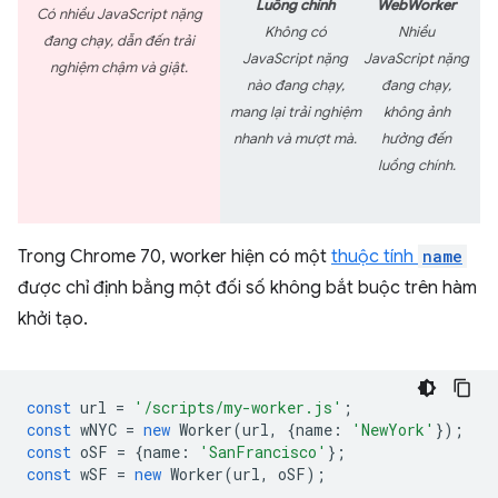
Luồng chính
WebWorker
Có nhiều JavaScript nặng
Không có
Nhiều
đang chạy, dẫn đến trải
JavaScript nặng
JavaScript nặng
nghiệm chậm và giật.
nào đang chạy,
đang chạy,
mang lại trải nghiệm
không ảnh
nhanh và mượt mà.
hưởng đến
luồng chính.
Trong Chrome 70, worker hiện có một
thuộc tính
name
được chỉ định bằng một đối số không bắt buộc trên hàm
khởi tạo.
const
url
=
'/scripts/my-worker.js'
;
const
wNYC
=
new
Worker
(
url
,
{
name
:
'NewYork'
});
const
oSF
=
{
name
:
'SanFrancisco'
};
const
wSF
=
new
Worker
(
url
,
oSF
);