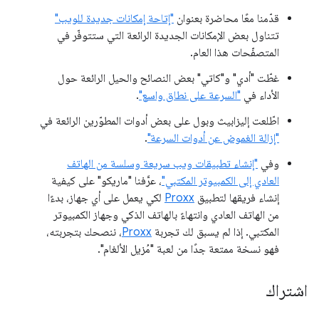
قدّمنا معًا محاضرة بعنوان
"إتاحة إمكانات جديدة للويب"
تتناول بعض الإمكانات الجديدة الرائعة التي ستتوفّر في
المتصفّحات هذا العام.
غطّت "أدي" و"كاتي" بعض النصائح والحيل الرائعة حول
الأداء في
"السرعة على نطاق واسع"
.
اطّلعت إليزابيث وبول على بعض أدوات المطوّرين الرائعة في
"إزالة الغموض عن أدوات السرعة"
.
وفي
"إنشاء تطبيقات ويب سريعة وسلسة من الهاتف
العادي إلى الكمبيوتر المكتبي"
، عرَّفنا "ماريكو" على كيفية
إنشاء فريقها لتطبيق
Proxx
لكي يعمل على أي جهاز، بدءًا
من الهاتف العادي وانتهاءً بالهاتف الذكي وجهاز الكمبيوتر
المكتبي. إذا لم يسبق لك تجربة
Proxx
، ننصحك بتجربته،
فهو نسخة ممتعة جدًا من لعبة "مُزيل الألغام".
اشتراك