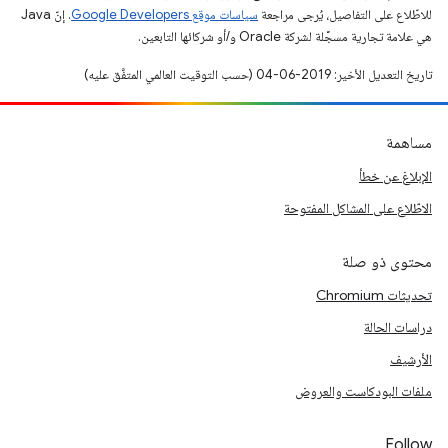
للاطّلاع على التفاصيل، يُرجى مراجعة
سياسات موقع Google Developers‏
. إنّ Java
هي علامة تجارية مسجَّلة لشركة Oracle و/أو شركائها التابعين.
تاريخ التعديل الأخير: 2019-06-04 (حسب التوقيت العالمي المتفَّق عليه)
مساهمة
الإبلاغ عن خطأ
الاطّلاع على المشاكل المفتوحة
محتوى ذو صلة
تحديثات Chromium
دراسات الحالة
الأرشيف
ملفات البودكاست والعروض
Follow