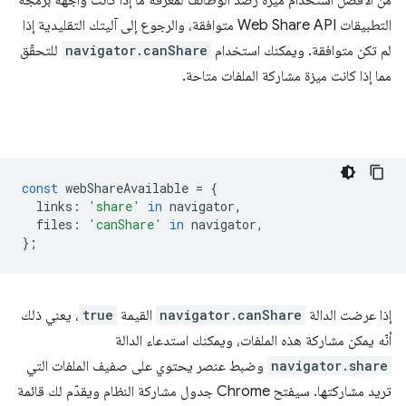
من الأفضل استخدام ميزة رصد الوظائف لمعرفة ما إذا كانت واجهة برمجة
التطبيقات Web Share API متوافقة، والرجوع إلى آليتك التقليدية إذا
لم تكن متوافقة. ويمكنك استخدام
navigator.canShare
للتحقّق
مما إذا كانت ميزة مشاركة الملفات متاحة.
const
webShareAvailable
=
{
links
:
'share'
in
navigator
,
files
:
'canShare'
in
navigator
,
};
إذا عرضت الدالة
navigator.canShare
القيمة
true
، يعني ذلك
أنّه يمكن مشاركة هذه الملفات، ويمكنك استدعاء الدالة
navigator.share
وضبط عنصر يحتوي على صفيف الملفات التي
تريد مشاركتها. سيفتح Chrome جدول مشاركة النظام ويقدّم لك قائمة