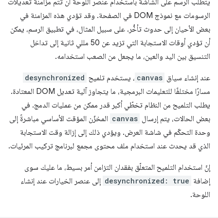
يتطلّب الرسم على الشاشة باستخدام عنصر اللوحة أن تتم مزامنة تعديلات
الرسومات مع نموذج DOM في الصفحة. وقد تؤدي هذه المزامنة في
بعض الأحيان إلى حدوث تأخُّر. على سبيل المثال، في تطبيق الرسم، يمكن
أن تؤدي أوقات الاستجابة التي تزيد عن 50 مللي ثانية إلى تداخل
التنسيق بين اليد والعين، ما يجعل من الصعب استخدامه.
عند إنشاء سياق
canvas
، يستخدم تلميح
desynchronized
مسارًا مختلفًا للتعليمات البرمجية، ما يتجاوز آلية تعديل DOM المعتادة.
يطلب التلميح من النظام تخطّي أكبر قدر ممكن من عمليات الدمج. في
بعض الحالات، يتم إرسال
canvas
المخزّن المؤقت الأساسي مباشرةً إلى
وحدة التحكّم في شاشة العرض. ويؤدي ذلك إلى إزالة وقت الاستجابة
الذي قد يحدث عند استخدام ملف محتوى مجمع لبرنامج تركيب المرئيات.
إنّ استخدام التلميح المتعلّق بفقدان التزامن أمر بسيط، ما عليك سوى
إضافة
desynchronized: true
إلى عنصر الخيارات عند إنشاء
اللوحة.