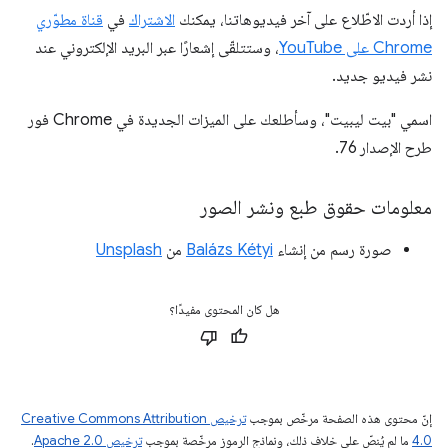
إذا أردت الاطّلاع على آخر فيديوهاتنا، يمكنك
الاشتراك
في
قناة مطوّري
Chrome على YouTube
، وستتلقّى إشعارًا عبر البريد الإلكتروني عند
نشر فيديو جديد.
اسمي "بيت ليبيت"، وسأطلعك على الميزات الجديدة في Chrome فور
طرح الإصدار 76.
معلومات حقوق طبع ونشر الصور
صورة رسم من إنشاء
Balázs Kétyi
من
Unsplash
هل كان المحتوى مفيدًا؟
إنّ محتوى هذه الصفحة مرخّص بموجب
ترخيص Creative Commons Attribution
4.0‏
ما لم يُنصّ على خلاف ذلك، ونماذج الرموز مرخّصة بموجب
ترخيص Apache 2.0‏
.