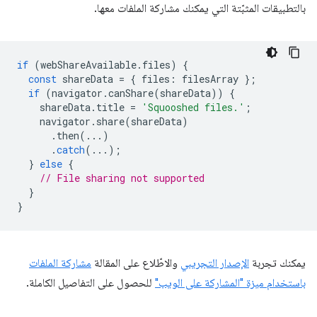
بالتطبيقات المثبّتة التي يمكنك مشاركة الملفات معها.
if
(
webShareAvailable
.
files
)
{
const
shareData
=
{
files
:
filesArray
};
if
(
navigator
.
canShare
(
shareData
))
{
shareData
.
title
=
'Squooshed files.'
;
navigator
.
share
(
shareData
)
.
then
(...)
.
catch
(...);
}
else
{
// File sharing not supported
}
}
يمكنك تجربة
الإصدار التجريبي
والاطّلاع على المقالة
مشاركة الملفات
باستخدام ميزة "المشاركة على الويب"
للحصول على التفاصيل الكاملة.