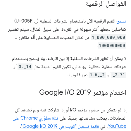
الفواصل الرقمية
تسمح
القيم الرقمية الآن باستخدام الشرطات السفلية (_, U+005F)
كفاصلين لجعلها أكثر سهولة في القراءة. على سبيل المثال، سيتم تفسير
1_000_000_000
من خلال العمليات الحسابية على أنّه مكافئ لـ
.
1000000000
لا يمكن أن تظهر الشرطات السفلية إلا بين الأرقام، ولا يُسمح باستخدام
شرطات سفلية متتالية. وبالتالي، تكون القيم الثابتة مثل
3._14
أو
_2.71
أو
1.6__2
غير قانونية.
اختتام مؤتمر Google I
O 2019
/
إذا لم تتمكن من حضور مؤتمر I/O أو إذا شاركت فيه ولم تشاهد كل
المحادثات، يمكنك مشاهدتها جميعًا على
قناة مطوّري Chrome على
YouTube
، في
قائمة تشغيل "الويب في Google I/O 2019"
.