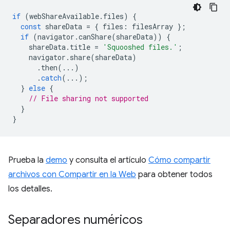
if
(
webShareAvailable
.
files
)
{
const
shareData
=
{
files
:
filesArray
};
if
(
navigator
.
canShare
(
shareData
))
{
shareData
.
title
=
'Squooshed files.'
;
navigator
.
share
(
shareData
)
.
then
(...)
.
catch
(...);
}
else
{
// File sharing not supported
}
}
Prueba la
demo
y consulta el artículo
Cómo compartir
archivos con Compartir en la Web
para obtener todos
los detalles.
Separadores numéricos