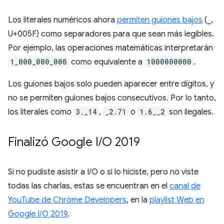
Los literales numéricos ahora
permiten guiones bajos
(_,
U+005F) como separadores para que sean más legibles.
Por ejemplo, las operaciones matemáticas interpretarán
1_000_000_000
como equivalente a
1000000000
.
Los guiones bajos solo pueden aparecer entre dígitos, y
no se permiten guiones bajos consecutivos. Por lo tanto,
los literales como
3._14
,
_2.71
o
1.6__2
son ilegales.
Finalizó Google I
/
O 2019
Si no pudiste asistir a I/O o si lo hiciste, pero no viste
todas las charlas, estas se encuentran en el
canal de
YouTube de Chrome Developers
, en la
playlist Web en
Google I/O 2019
.