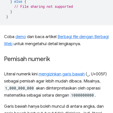
}
else
{
// File sharing not supported
}
}
Coba
demo
dan baca artikel
Berbagi file dengan Berbagi
Web
untuk mengetahui detail lengkapnya.
Pemisah numerik
Literal numerik kini
mengizinkan garis bawah
(_, U+005F)
sebagai pemisah agar lebih mudah dibaca. Misalnya,
1_000_000_000
akan diinterpretasikan oleh operasi
matematika sebagai setara dengan
1000000000
.
Garis bawah hanya boleh muncul di antara angka, dan