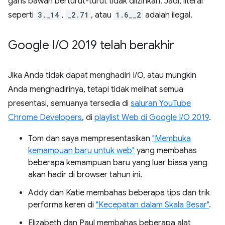
garis bawah berturut-turut tidak diizinkan. Jadi, literal
seperti
3._14
,
_2.71
, atau
1.6__2
adalah ilegal.
Google I
/
O 2019 telah berakhir
Jika Anda tidak dapat menghadiri I/O, atau mungkin
Anda menghadirinya, tetapi tidak melihat semua
presentasi, semuanya tersedia di
saluran YouTube
Chrome Developers
, di
playlist Web di Google I/O 2019
.
Tom dan saya mempresentasikan
"Membuka
kemampuan baru untuk web"
yang membahas
beberapa kemampuan baru yang luar biasa yang
akan hadir di browser tahun ini.
Addy dan Katie membahas beberapa tips dan trik
performa keren di
"Kecepatan dalam Skala Besar"
.
Elizabeth dan Paul membahas beberapa alat