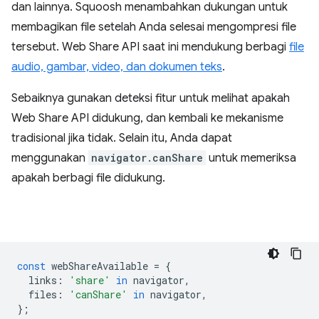
dan lainnya. Squoosh menambahkan dukungan untuk
membagikan file setelah Anda selesai mengompresi file
tersebut. Web Share API saat ini mendukung berbagi
file
audio, gambar, video, dan dokumen teks
.
Sebaiknya gunakan deteksi fitur untuk melihat apakah
Web Share API didukung, dan kembali ke mekanisme
tradisional jika tidak. Selain itu, Anda dapat
menggunakan
navigator.canShare
untuk memeriksa
apakah berbagi file didukung.
const
webShareAvailable
=
{
links
:
'share'
in
navigator
,
files
:
'canShare'
in
navigator
,
};