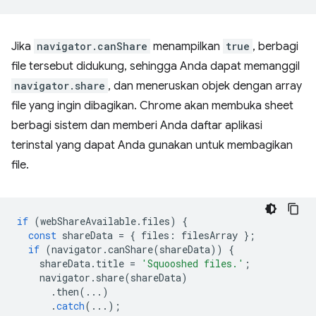
Jika
navigator.canShare
menampilkan
true
, berbagi
file tersebut didukung, sehingga Anda dapat memanggil
navigator.share
, dan meneruskan objek dengan array
file yang ingin dibagikan. Chrome akan membuka sheet
berbagi sistem dan memberi Anda daftar aplikasi
terinstal yang dapat Anda gunakan untuk membagikan
file.
if
(
webShareAvailable
.
files
)
{
const
shareData
=
{
files
:
filesArray
};
if
(
navigator
.
canShare
(
shareData
))
{
shareData
.
title
=
'Squooshed files.'
;
navigator
.
share
(
shareData
)
.
then
(...)
.
catch
(...);