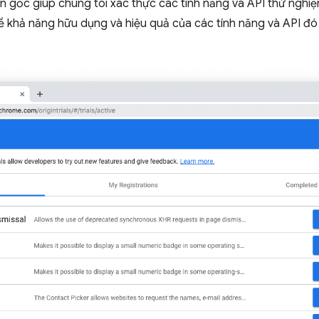
 gốc giúp chúng tôi xác thực các tính năng và API thử nghiệ
về khả năng hữu dụng và hiệu quả của các tính năng và API đó t