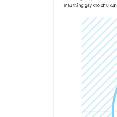
màu trắng gây khó chịu xun