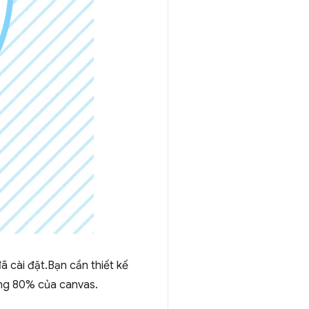
 cài đặt.Bạn cần thiết kế
ằng 80% của canvas.