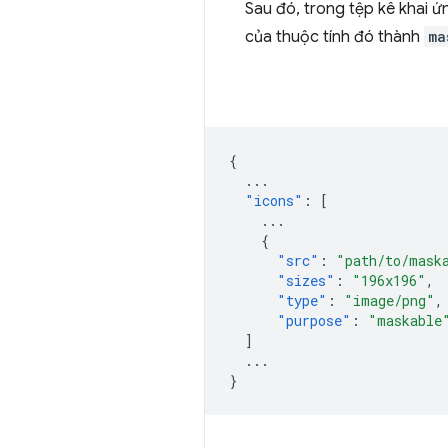
Sau đó, trong tệp kê khai 
của thuộc tính đó thành
ma
{
...
"icons"
:
[
...
{
"src"
:
"path/to/mask
"sizes"
:
"196x196"
,
"type"
:
"image/png"
,
"purpose"
:
"maskable
]
...
}