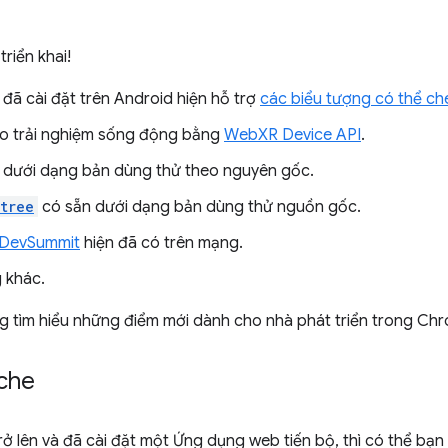
riển khai!
đã cài đặt trên Android hiện hỗ trợ
các biểu tượng có thể ch
ạo trải nghiệm sống động bằng
WebXR Device API
.
 dưới dạng bản dùng thử theo nguyên gốc.
tree
có sẵn dưới dạng bản dùng thử nguồn gốc.
DevSummit
hiện đã có trên mạng.
g khác.
ng tìm hiểu những điểm mới dành cho nhà phát triển trong Ch
 che
ở lên và đã cài đặt một Ứng dụng web tiến bộ, thì có thể bạn