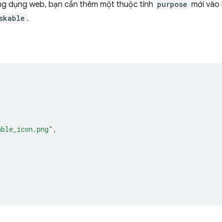
ứng dụng web, bạn cần thêm một thuộc tính
purpose
mới vào b
skable
.
able_icon.png"
,
"