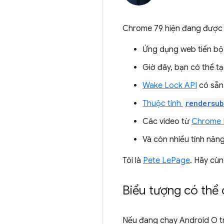
Chrome 79 hiện đang được t
Ứng dụng web tiến bộ 
Giờ đây, bạn có thể t
Wake Lock API
có sẵn
Thuộc tính
rendersub
Các video từ
Chrome 
Và còn nhiều tính năn
Tôi là
Pete LePage
. Hãy cù
Biểu tượng có thể
Nếu đang chạy Android O tr