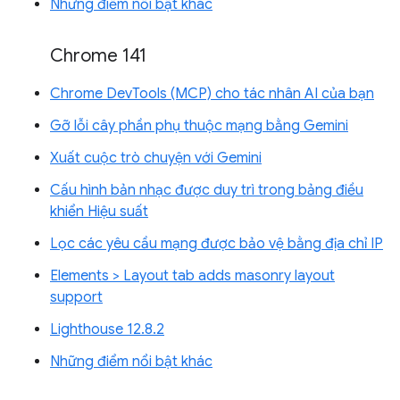
Những điểm nổi bật khác
Chrome 141
Chrome DevTools (MCP) cho tác nhân AI của bạn
Gỡ lỗi cây phần phụ thuộc mạng bằng Gemini
Xuất cuộc trò chuyện với Gemini
Cấu hình bản nhạc được duy trì trong bảng điều
khiển Hiệu suất
Lọc các yêu cầu mạng được bảo vệ bằng địa chỉ IP
Elements > Layout tab adds masonry layout
support
Lighthouse 12.8.2
Những điểm nổi bật khác