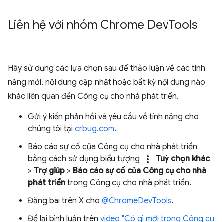
Liên hệ với nhóm Chrome Dev
Tools
Hãy sử dụng các lựa chọn sau để thảo luận về các tính
năng mới, nội dung cập nhật hoặc bất kỳ nội dung nào
khác liên quan đến Công cụ cho nhà phát triển.
Gửi ý kiến phản hồi và yêu cầu về tính năng cho
chúng tôi tại
crbug.com
.
Báo cáo sự cố của Công cụ cho nhà phát triển
more_vert
bằng cách sử dụng biểu tượng
Tuỳ chọn khác
>
Trợ giúp
>
Báo cáo sự cố của Công cụ cho nhà
phát triển
trong Công cụ cho nhà phát triển.
Đăng bài trên X cho
@ChromeDevTools
.
Để lại bình luận trên
video "Có gì mới trong Công cụ