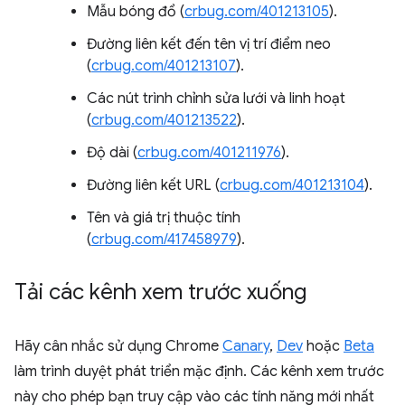
Mẫu bóng đổ (
crbug.com/401213105
).
Đường liên kết đến tên vị trí điểm neo
(
crbug.com/401213107
).
Các nút trình chỉnh sửa lưới và linh hoạt
(
crbug.com/401213522
).
Độ dài (
crbug.com/401211976
).
Đường liên kết URL (
crbug.com/401213104
).
Tên và giá trị thuộc tính
(
crbug.com/417458979
).
Tải các kênh xem trước xuống
Hãy cân nhắc sử dụng Chrome
Canary
,
Dev
hoặc
Beta
làm trình duyệt phát triển mặc định. Các kênh xem trước
này cho phép bạn truy cập vào các tính năng mới nhất