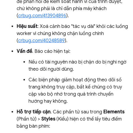
đề phản hồi để kiểm soát hành vi của trình duyệt,
chứ không phải là chỉ dẫn phía máy khách
(
crbug.com/413904896
).
Hiệu suất
: Xoá cảnh báo "tác vụ dài" khỏi các luồng
worker vì chúng không chặn luồng chính
(
crbug.com/40248589
).
Vấn đề
. Báo cáo hiện tại:
Nếu có tài nguyên nào bị chặn do bị nghi ngờ
theo dõi người dùng.
Các biện pháp giảm hoạt động theo dõi số
trang không truy cập, bất kể chúng có truy
cập vào bộ nhớ trong quá trình chuyển
hướng hay không.
Hỗ trợ tiếp cận
. Các phần tử sau trong
Elements
(Phần tử) >
Styles
(Kiểu) hiện có thể lấy tiêu điểm
bằng bàn phím: