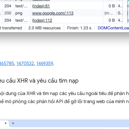
465785
,
1470532
,
1469359
.
êu cầu XHR và yêu cầu tìm nạp
nội dung của XHR và tìm nạp các yêu cầu ngoài tiêu đề phản h
thể mô phỏng các phản hồi API để gỡ lỗi trang web của mình n