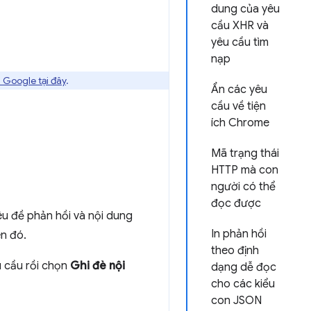
dung của yêu
cầu XHR và
yêu cầu tìm
nạp
 Google tại đây
.
Ẩn các yêu
cầu về tiện
ích Chrome
Mã trạng thái
HTTP mà con
người có thể
đọc được
êu đề phản hồi và nội dung
In phản hồi
n đó.
theo định
u cầu rồi chọn
Ghi đè nội
dạng dễ đọc
cho các kiểu
con JSON