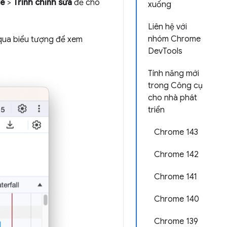
đè
>
Trình chỉnh sửa
để cho
xuống
Liên hệ với
nhóm Chrome
 qua biểu tượng để xem
DevTools
Tính năng mới
trong Công cụ
cho nhà phát
triển
Chrome 143
Chrome 142
Chrome 141
Chrome 140
Chrome 139