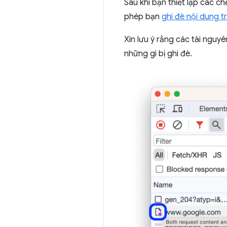
Sau khi bạn thiết lập các 
phép bạn
ghi đè nội dung t
Xin lưu ý rằng các tài nguy
những gì bị ghi đè.