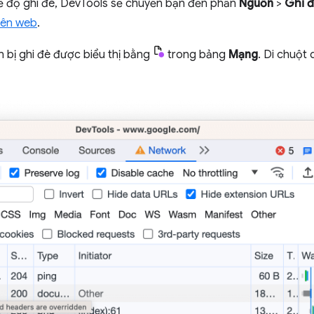
chế độ ghi đè, DevTools sẽ chuyển bạn đến phần
Nguồn
>
Ghi 
rên web
.
ên bị ghi đè được biểu thị bằng
trong bảng
Mạng
. Di chuột