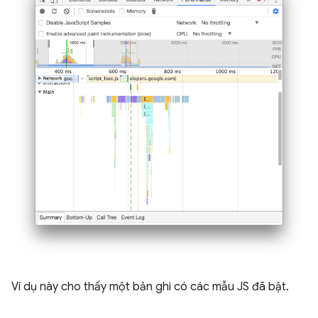
Ví dụ này cho thấy một bản ghi có các mẫu JS đã bật.