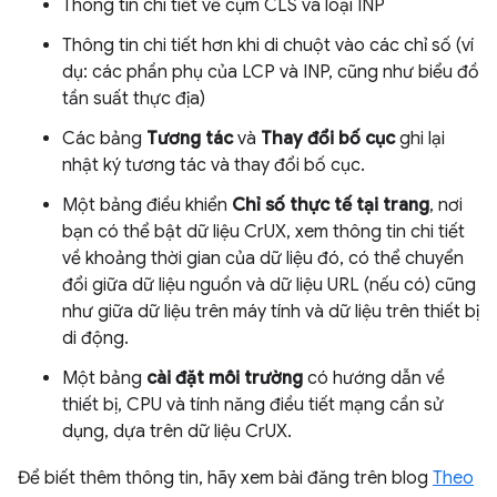
Thông tin chi tiết về cụm CLS và loại INP
Thông tin chi tiết hơn khi di chuột vào các chỉ số (ví
dụ: các phần phụ của LCP và INP, cũng như biểu đồ
tần suất thực địa)
Các bảng
Tương tác
và
Thay đổi bố cục
ghi lại
nhật ký tương tác và thay đổi bố cục.
Một bảng điều khiển
Chỉ số thực tế tại trang
, nơi
bạn có thể bật dữ liệu CrUX, xem thông tin chi tiết
về khoảng thời gian của dữ liệu đó, có thể chuyển
đổi giữa dữ liệu nguồn và dữ liệu URL (nếu có) cũng
như giữa dữ liệu trên máy tính và dữ liệu trên thiết bị
di động.
Một bảng
cài đặt môi trường
có hướng dẫn về
thiết bị, CPU và tính năng điều tiết mạng cần sử
dụng, dựa trên dữ liệu CrUX.
Để biết thêm thông tin, hãy xem bài đăng trên blog
Theo