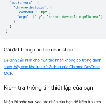
"mcpServers"
:
{
"chrome-devtools"
:
{
"command"
:
"npx"
,
"args"
:
[
"-y"
,
"chrome-devtools-mcp@latest"
]
}
}
}
Cài đặt trong các tác nhân khác
Để định cấu hình cho một tác nhân không có trong danh
sách, hãy xem kho lưu trữ GitHub của Chrome DevTools
MCP.
Kiểm tra thông tin thiết lập của bạn
Nhập lời nhắc sau vào tác nhân của bạn để kiểm tra xem