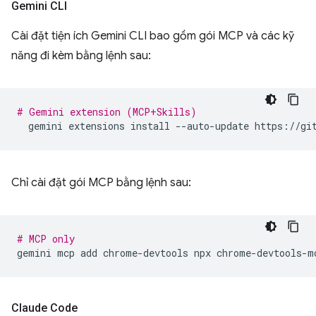
Gemini CLI
Cài đặt tiện ích Gemini CLI bao gồm gói MCP và các kỹ
năng đi kèm bằng lệnh sau:
# Gemini extension (MCP+Skills)
gemini
extensions
install
--auto-update
Chỉ cài đặt gói MCP bằng lệnh sau:
# MCP only
gemini
mcp
add
chrome-devtools
npx
Claude Code