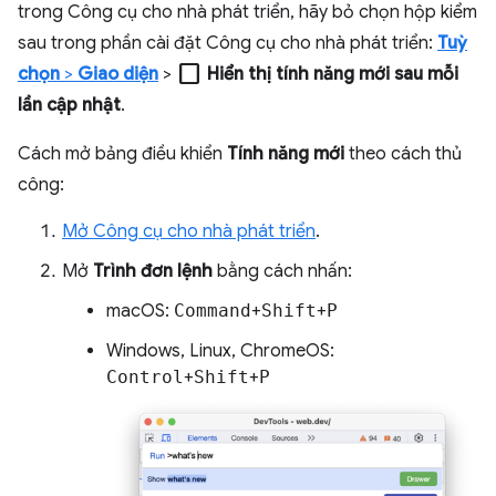
trong Công cụ cho nhà phát triển, hãy bỏ chọn hộp kiểm
sau trong phần cài đặt Công cụ cho nhà phát triển:
Tuỳ
check_box_outline_blank
chọn
>
Giao diện
>
Hiển thị tính năng mới sau mỗi
lần cập nhật
.
Cách mở bảng điều khiển
Tính năng mới
theo cách thủ
công:
Mở Công cụ cho nhà phát triển
.
Mở
Trình đơn lệnh
bằng cách nhấn:
macOS:
Command
+
Shift
+
P
Windows, Linux, ChromeOS:
Control
+
Shift
+
P