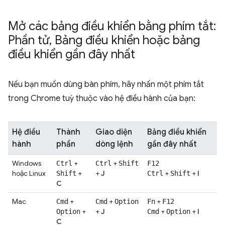
Mở các bảng điều khiển bằng phím tắt:
Phần tử
,
Bảng điều khiển hoặc bảng
điều khiển gần đây nhất
Nếu bạn muốn dùng bàn phím, hãy nhấn một phím tắt
trong Chrome tuỳ thuộc vào hệ điều hành của bạn:
Hệ điều
Thành
Giao diện
Bảng điều khiển
hành
phần
dòng lệnh
gần đây nhất
Windows
+
+
Ctrl
Ctrl
Shift
F12
hoặc Linux
+
+
J
+
+
I
Shift
Ctrl
Shift
C
Mac
+
+
+
Cmd
Cmd
Option
Fn
F12
+
+
J
+
+
I
Option
Cmd
Option
C