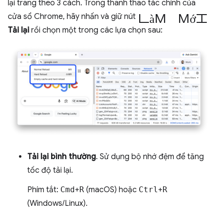
lại trang theo 3 cách. Trong thanh thao tác chính của
làm mới
cửa sổ Chrome, hãy nhấn và giữ nút
Tải lại
rồi chọn một trong các lựa chọn sau:
Tải lại bình thường
. Sử dụng bộ nhớ đệm để tăng
tốc độ tải lại.
Phím tắt:
Cmd
+
R
(macOS) hoặc
Ctrl
+
R
(Windows/Linux).