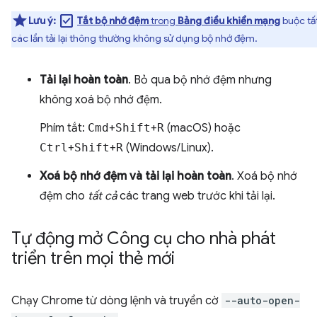
check_box
Lưu ý:
Tắt bộ nhớ đệm
trong
Bảng điều khiển mạng
buộc tấ
các lần tải lại thông thường không sử dụng bộ nhớ đệm.
Tải lại hoàn toàn
. Bỏ qua bộ nhớ đệm nhưng
không xoá bộ nhớ đệm.
Phím tắt:
Cmd
+
Shift
+
R
(macOS) hoặc
Ctrl
+
Shift
+
R
(Windows/Linux).
Xoá bộ nhớ đệm và tải lại hoàn toàn
. Xoá bộ nhớ
đệm cho
tất cả
các trang web trước khi tải lại.
Tự động mở Công cụ cho nhà phát
triển trên mọi thẻ mới
Chạy Chrome từ dòng lệnh và truyền cờ
--auto-open-