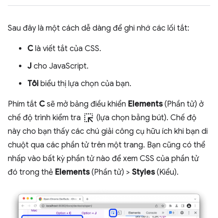
Sau đây là một cách dễ dàng để ghi nhớ các lối tắt:
C
là viết tắt của CSS.
J
cho JavaScript.
Tôi
biểu thị lựa chọn của bạn.
Phím tắt
C
sẽ mở bảng điều khiển
Elements
(Phần tử) ở
ink_selection
chế độ trình kiểm tra
(lựa chọn bằng bút). Chế độ
này cho bạn thấy các chú giải công cụ hữu ích khi bạn di
chuột qua các phần tử trên một trang. Bạn cũng có thể
nhấp vào bất kỳ phần tử nào để xem CSS của phần tử
đó trong thẻ
Elements
(Phần tử) >
Styles
(Kiểu).