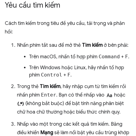
Yêu cầu tìm kiếm
Cách tìm kiếm trong tiêu đề yêu cầu, tải trọng và phản
hồi:
Nhấn phím tắt sau để mở thẻ
Tìm kiếm
ở bên phải:
Trên macOS, nhấn tổ hợp phím
Command
+
F
.
Trên Windows hoặc Linux, hãy nhấn tổ hợp
phím
Control
+
F
.
Trong thẻ
Tìm kiếm
, hãy nhập cụm từ tìm kiếm rồi
match_case
nhấn phím
Enter
. Bạn có thể nhấp vào
hoặc
regular_expression
(không bắt buộc) để bật tính năng phân biệt
chữ hoa chữ thường hoặc biểu thức chính quy.
Nhấp vào một trong các kết quả tìm kiếm. Bảng
điều khiển
Mạng
sẽ làm nổi bật yêu cầu trùng khớp