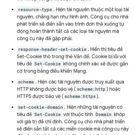
resource-type
. Hiện tài nguyên thuộc một loại tài
nguyên, chẳng hạn như hình ảnh. Công cụ cho nhà
phát triển sẽ điền sẵn vào trình đơn thả xuống tự
động hoàn thành tất cả các loại tài nguyên mà
công cụ này đã gặp phải.
response-header-set-cookie
. Hiển thị tiêu đề
Set-Cookie thô trong thẻ Vấn đề. Cookie bị lỗi với
tiêu đề
Set-Cookie
không chính xác sẽ được gắn
cờ trong bảng điều khiển Mạng.
scheme
. Hiện các tài nguyên được truy xuất qua
HTTP không được bảo vệ (
scheme:http
) hoặc
HTTPS được bảo vệ (
scheme:https
).
set-cookie-domain
. Hiện những tài nguyên có
tiêu đề
Set-Cookie
với thuộc tính
Domain
khớp
với giá trị đã chỉ định. Công cụ cho nhà phát triển
sẽ điền sẵn tất cả các miền cookie mà công cụ này