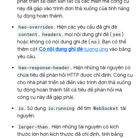
phát triển sẽ điền sẵn tất cả các miền mà công cụ
này đã gặp vào trình đơn thả xuống của tính năng
tự động hoàn thành.
has-overrides
. Hiện các yêu cầu đã ghi đè
content
,
headers
, mọi nội dung ghi đè (
yes
)
hoặc không có nội dung ghi đè (
no
). Bạn có thể
thêm cột
Có nội dung ghi đè
tương ứng
vào bảng
yêu cầu.
has-response-header
. Hiện những tài nguyên có
chứa tiêu đề phản hồi HTTP được chỉ định. Công cụ
cho nhà phát triển sẽ điền vào trình đơn thả xuống
tự động hoàn thành tất cả tiêu đề phản hồi mà
công cụ này đã gặp phải.
is
. Sử dụng
is:running
để tìm
WebSocket
tài
nguyên.
larger-than
. Hiện những tài nguyên có kích
thước lớn hơn kích thước đã chỉ định, tính bằng