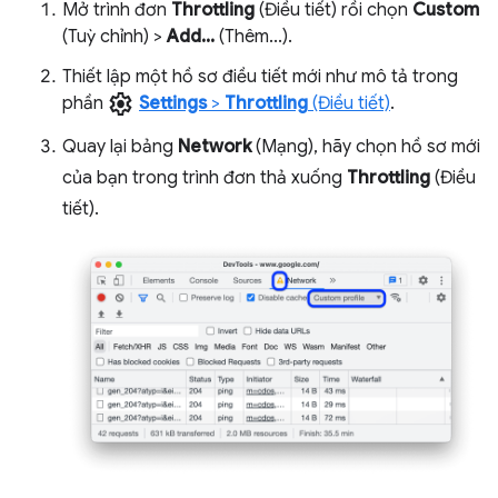
Mở trình đơn
Throttling
(Điều tiết) rồi chọn
Custom
(Tuỳ chỉnh) >
Add...
(Thêm...).
Thiết lập một hồ sơ điều tiết mới như mô tả trong
settings
phần
Settings
>
Throttling
(Điều tiết)
.
Quay lại bảng
Network
(Mạng), hãy chọn hồ sơ mới
của bạn trong trình đơn thả xuống
Throttling
(Điều
tiết).