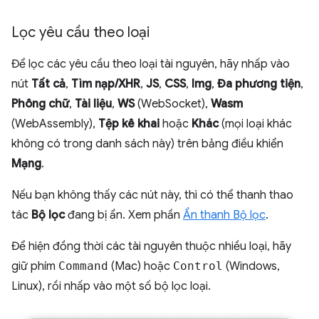
Lọc yêu cầu theo loại
Để lọc các yêu cầu theo loại tài nguyên, hãy nhấp vào
nút
Tất cả
,
Tìm nạp/XHR
,
JS
,
CSS
,
Img
,
Đa phương tiện
,
Phông chữ
,
Tài liệu
,
WS
(WebSocket),
Wasm
(WebAssembly),
Tệp kê khai
hoặc
Khác
(mọi loại khác
không có trong danh sách này) trên bảng điều khiển
Mạng
.
Nếu bạn không thấy các nút này, thì có thể thanh thao
tác
Bộ lọc
đang bị ẩn. Xem phần
Ẩn thanh Bộ lọc
.
Để hiện đồng thời các tài nguyên thuộc nhiều loại, hãy
giữ phím
Command
(Mac) hoặc
Control
(Windows,
Linux), rồi nhấp vào một số bộ lọc loại.