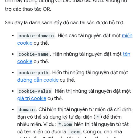
tính này tương đương với các thao tác AND. Không hỗ
trợ các thao tác OR.
Sau đây là danh sách đầy đủ các tài sản được hỗ trợ.
cookie-domain
. Hiện các tài nguyên đặt một
miền
cookie
cụ thể.
cookie-name
. Hiện những tài nguyên đặt một
tên
cookie
cụ thể.
cookie-path
. Hiển thị những tài nguyên đặt một
đường dẫn cookie
cụ thể.
cookie-value
. Hiển thị những tài nguyên đặt một
giá trị cookie
cụ thể.
domain
. Chỉ hiển thị tài nguyên từ miền đã chỉ định.
Bạn có thể sử dụng ký tự đại diện (
*
) để thêm
nhiều miền. Ví dụ:
*.com
hiển thị tài nguyên từ tất
cả tên miền có đuôi là
.com
. Công cụ cho nhà