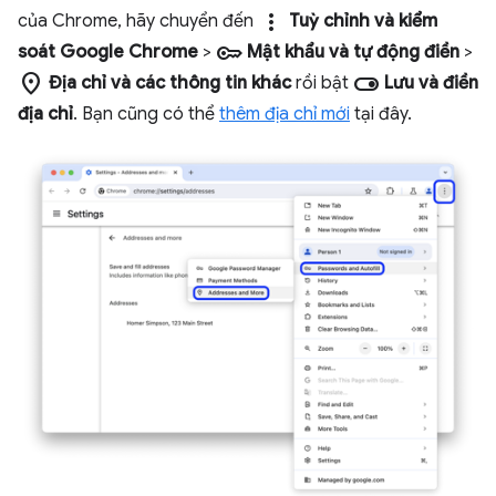
more_vert
của Chrome, hãy chuyển đến
Tuỳ chỉnh và kiểm
key
soát Google Chrome
>
Mật khẩu và tự động điền
>
location_on
toggle_on
Địa chỉ và các thông tin khác
rồi bật
Lưu và điền
địa chỉ
. Bạn cũng có thể
thêm địa chỉ mới
tại đây.