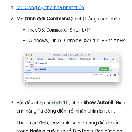
Mở Công cụ cho nhà phát triển
.
Mở
trình đơn Command
(Lệnh) bằng cách nhấn:
macOS:
Command
+
Shift
+
P
Windows, Linux, ChromeOS:
Ctrl
+
Shift
+
P
Bắt đầu nhập
autofill
, chọn
Show Autofill
(Hiện
tính năng Tự động điền) rồi nhấn phím
Enter
.
Theo mặc định, DevTools sẽ mở bảng điều khiển
trong
Ngăn
ở cuối cửa sổ DevTools. Bạn cũng có