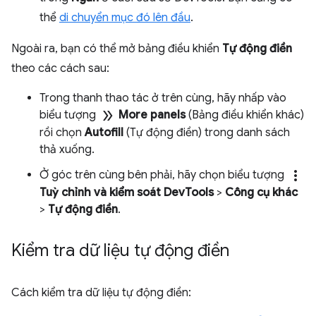
thể
di chuyển mục đó lên đầu
.
Ngoài ra, bạn có thể mở bảng điều khiển
Tự động điền
theo các cách sau:
Trong thanh thao tác ở trên cùng, hãy nhấp vào
double_arrow
biểu tượng
More panels
(Bảng điều khiển khác)
rồi chọn
Autofill
(Tự động điền) trong danh sách
thả xuống.
more_vert
Ở góc trên cùng bên phải, hãy chọn biểu tượng
Tuỳ chỉnh và kiểm soát DevTools
>
Công cụ khác
>
Tự động điền
.
Kiểm tra dữ liệu tự động điền
Cách kiểm tra dữ liệu tự động điền: