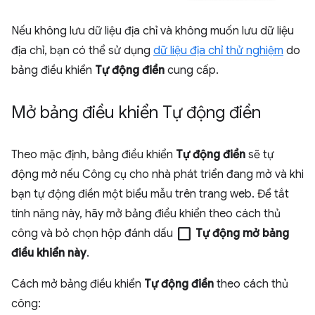
Nếu không lưu dữ liệu địa chỉ và không muốn lưu dữ liệu
địa chỉ, bạn có thể sử dụng
dữ liệu địa chỉ thử nghiệm
do
bảng điều khiển
Tự động điền
cung cấp.
Mở bảng điều khiển Tự động điền
Theo mặc định, bảng điều khiển
Tự động điền
sẽ tự
động mở nếu Công cụ cho nhà phát triển đang mở và khi
bạn tự động điền một biểu mẫu trên trang web. Để tắt
tính năng này, hãy mở bảng điều khiển theo cách thủ
check_box_outline_blank
công và bỏ chọn hộp đánh dấu
Tự động mở bảng
điều khiển này
.
Cách mở bảng điều khiển
Tự động điền
theo cách thủ
công: