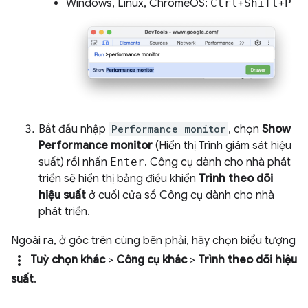
Windows, Linux, ChromeOS:
Ctrl
+
Shift
+
P
Bắt đầu nhập
Performance monitor
, chọn
Show
Performance monitor
(Hiển thị Trình giám sát hiệu
suất) rồi nhấn
Enter
. Công cụ dành cho nhà phát
triển sẽ hiển thị bảng điều khiển
Trình theo dõi
hiệu suất
ở cuối cửa sổ Công cụ dành cho nhà
phát triển.
Ngoài ra, ở góc trên cùng bên phải, hãy chọn biểu tượng
more_vert
Tuỳ chọn khác
>
Công cụ khác
>
Trình theo dõi hiệu
suất
.