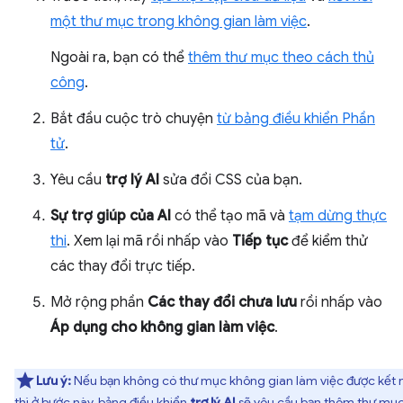
một thư mục trong không gian làm việc
.
Ngoài ra, bạn có thể
thêm thư mục theo cách thủ
công
.
Bắt đầu cuộc trò chuyện
từ bảng điều khiển Phần
tử
.
Yêu cầu
trợ lý AI
sửa đổi CSS của bạn.
Sự trợ giúp của AI
có thể tạo mã và
tạm dừng thực
thi
. Xem lại mã rồi nhấp vào
Tiếp tục
để kiểm thử
các thay đổi trực tiếp.
Mở rộng phần
Các thay đổi chưa lưu
rồi nhấp vào
Áp dụng cho không gian làm việc
.
Lưu ý:
Nếu bạn không có thư mục không gian làm việc được kết n
thì ở bước này, bảng điều khiển
trợ lý AI
sẽ yêu cầu bạn thêm thư mụ