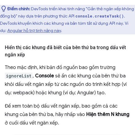
Điểm chính:
DevTools triển khai tính năng "Gắn thẻ ngăn xếp không
đồng bộ" này dựa trên phương thức API
.
console.createTask()
DevTools khuyến khích các khung và bản tóm tắt sử dụng API này. Ví
dụ:
Angular hỗ trợ tính năng này
.
Hiển thị các khung đã biết của bên thứ ba trong dấu vết
ngăn xếp
Theo mặc định, khi bản đồ nguồn bao gồm trường
ignoreList
,
Console
sẽ ẩn các khung của bên thứ ba
khỏi dấu vết ngăn xếp từ các nguồn do trình kết hợp (ví
dụ: webpack) hoặc khung (ví dụ: Angular) tạo.
Để xem toàn bộ dấu vết ngăn xếp, bao gồm cả các
khung của bên thứ ba, hãy nhấp vào
Hiện thêm N khung
ở cuối dấu vết ngăn xếp.