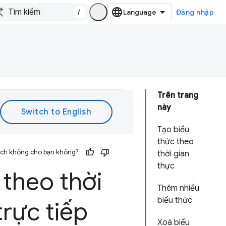
/
Đăng nhập
Trên trang
này
Tạo biểu
thức theo
 ích không cho bạn không?
thời gian
thực
 theo thời
Thêm nhiều
biểu thức
trực tiếp
Xoá biểu