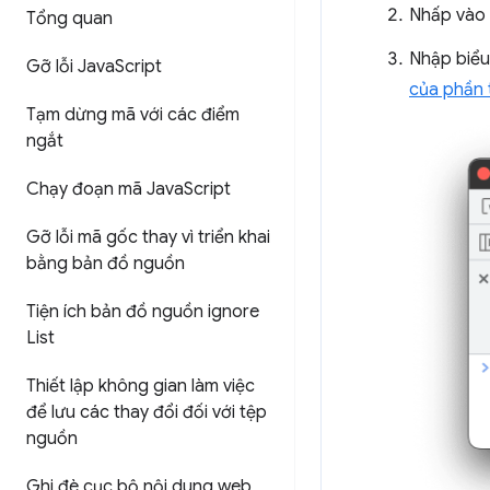
Nhấp vào
Tổng quan
Nhập biểu
Gỡ lỗi Java
Script
của phần 
Tạm dừng mã với các điểm
ngắt
Chạy đoạn mã Java
Script
Gỡ lỗi mã gốc thay vì triển khai
bằng bản đồ nguồn
Tiện ích bản đồ nguồn ignore
List
Thiết lập không gian làm việc
để lưu các thay đổi đối với tệp
nguồn
Ghi đè cục bộ nội dung web