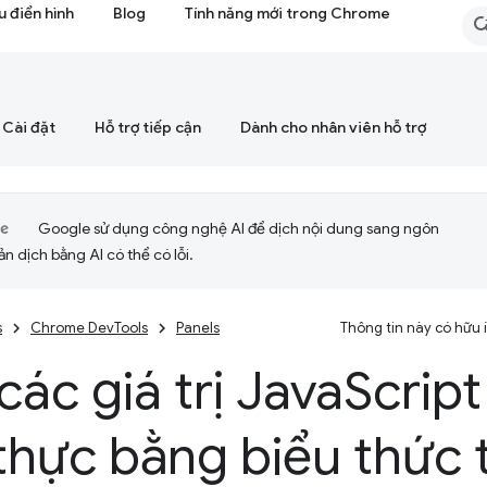
 điển hình
Blog
Tính năng mới trong Chrome
Cài đặt
Hỗ trợ tiếp cận
Dành cho nhân viên hỗ trợ
Google sử dụng công nghệ AI để dịch nội dung sang ngôn
ản dịch bằng AI có thể có lỗi.
s
Chrome DevTools
Panels
Thông tin này có hữu
ác giá trị Java
Script
thực bằng biểu thức 