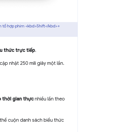
n tổ hợp phím <kbd>Shift</kbd>+
u thức trực tiếp
.
cập nhật 250 mili giây một lần.
 thời gian thực
nhiều lần theo
 thể cuộn danh sách biểu thức