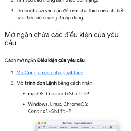
Tìm yêu cầu trong bản theo dõi Mạng.
Di chuột qua yêu cầu để xem chú thích nêu chi tiết
các điều kiện mạng đã áp dụng.
Mở ngăn chứa các điều kiện của yêu
cầu
Cách mở ngăn
Điều kiện của yêu cầu
:
Mở Công cụ cho nhà phát triển
.
Mở
trình đơn Lệnh
bằng cách nhấn:
macOS:
Command
+
Shift
+
P
Windows, Linux, ChromeOS:
Control
+
Shift
+
P