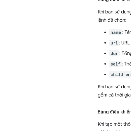
Khi bạn sử dụn
lệnh đã chọn:
name
: Tê
url
: URL
dur
: Tổn
self
: Th
children
Khi bạn sử dụn
gồm cả thời gia
Bảng điều khiể
Khi tạo một th