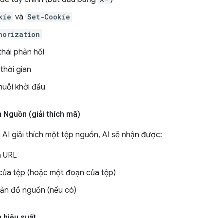
kie
và
Set-Cookie
horization
thái phản hồi
 thời gian
huỗi khởi đầu
 Nguồn (giải thích mã)
 AI giải thích một tệp nguồn, AI sẽ nhận được:
à URL
của tệp (hoặc một đoạn của tệp)
ản đồ nguồn (nếu có)
 hiệu suất