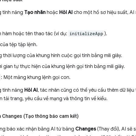
g tính năng
Tạo nhãn
hoặc
Hỏi AI
cho một hồ sơ hiệu suất, AI
n hàm hoặc tên thao tác (ví dụ:
initializeApp
).
 của tệp tập lệnh.
g thời lượng của khung hình cuộc gọi tính bằng mili giây.
ời gian tự thực hiện của khung lệnh gọi tính bằng mili giây.
: Một mảng khung lệnh gọi con.
g tính năng
Hỏi AI
, tác nhân cũng có thể yêu cầu thêm dữ liệu 
n tải trang, yêu cầu về mạng và thông tin về kiểu.
n Changes (Tạo thông báo cam kết)
ông báo xác nhận bằng AI từ bảng
Changes
(Thay đổi), AI sẽ