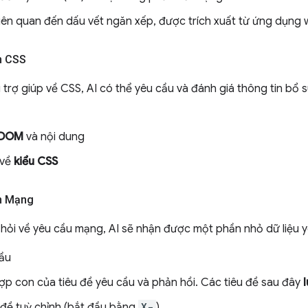
iên quan đến dấu vết ngăn xếp, được trích xuất từ ứng dụng
n CSS
 trợ giúp về CSS, AI có thể yêu cầu và đánh giá thông tin bổ 
 DOM
và nội dung
 về
kiểu CSS
ển Mạng
 hỏi về yêu cầu mạng, AI sẽ nhận được một phần nhỏ dữ liệu y
ầu
ợp con của tiêu đề yêu cầu và phản hồi. Các tiêu đề sau đây
l
 đề tuỳ chỉnh (bắt đầu bằng
X-
)