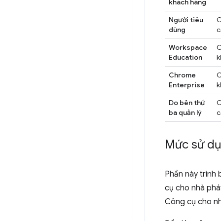
khách hàng
Người tiêu
C
dùng
c
Workspace
C
Education
k
Chrome
C
Enterprise
k
Do bên thứ
C
ba quản lý
c
Mức sử dụn
Phần này trình 
cụ cho nhà phá
Công cụ cho nhà