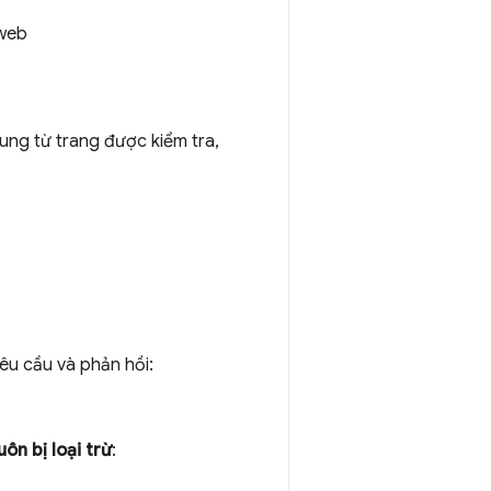
 web
sung từ trang được kiểm tra,
êu cầu và phản hồi:
uôn bị loại trừ
: