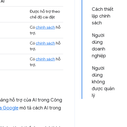
 AI
Cách thiết
Được hỗ trợ theo
lập chính
chế độ cài đặt
sách
Có
chính sách
hỗ
trợ.
Người
dùng
Có
chính sách
hỗ
trợ.
doanh
nghiệp
Có
chính sách
hỗ
trợ.
Người
dùng
không
được quản
lý
 năng hỗ trợ của AI trong Công
ủa Google
mô tả cách AI trong