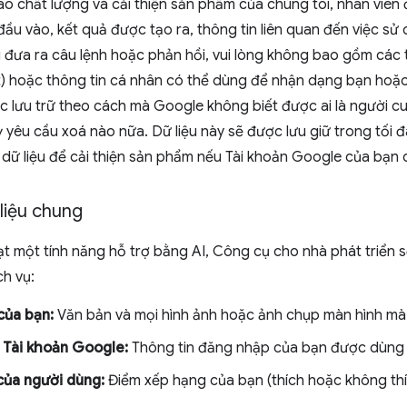
o chất lượng và cải thiện sản phẩm của chúng tôi, nhân viên 
u đầu vào, kết quả được tạo ra, thông tin liên quan đến việc sử
i đưa ra câu lệnh hoặc phản hồi, vui lòng không bao gồm các t
t) hoặc thông tin cá nhân có thể dùng để nhận dạng bạn hoặc
 lưu trữ theo cách mà Google không biết được ai là người cu
ỳ yêu cầu xoá nào nữa. Dữ liệu này sẽ được lưu giữ trong tối 
dữ liệu để cải thiện sản phẩm nếu Tài khoản Google của bạn 
liệu chung
ạt một tính năng hỗ trợ bằng AI, Công cụ cho nhà phát triển s
h vụ:
của bạn:
Văn bản và mọi hình ảnh hoặc ảnh chụp màn hình mà
 Tài khoản Google:
Thông tin đăng nhập của bạn được dùng 
của người dùng:
Điểm xếp hạng của bạn (thích hoặc không thích