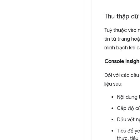
Thu thập dữ 
Tuỳ thuộc vào n
tin từ trang ho
minh bạch khi c
Console Insigh
Đối với các câu
liệu sau:
Nội dung 
Cấp độ củ
Dấu vết ng
Tiêu đề y
thực, tiêu