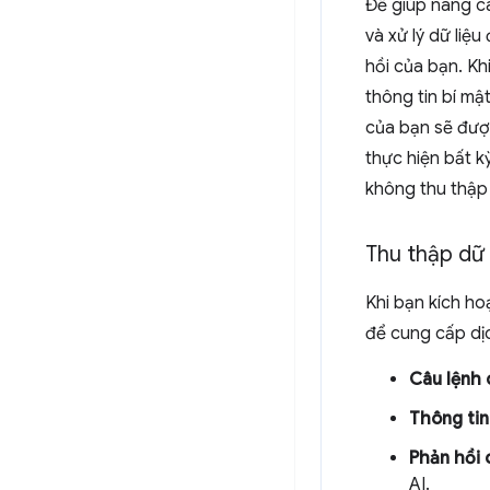
Để giúp nâng ca
và xử lý dữ liệ
hồi của bạn. Kh
thông tin bí mậ
của bạn sẽ được
thực hiện bất k
không thu thập 
Thu thập dữ 
Khi bạn kích ho
để cung cấp dịc
Câu lệnh 
Thông tin
Phản hồi 
AI.