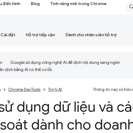
 điển hình
Blog
Tính năng mới trong Chrome
Cài đặt
Hỗ trợ tiếp cận
Dành cho nhân viên hỗ trợ
Google sử dụng công nghệ AI để dịch nội dung sang ngôn
ản dịch bằng AI có thể có lỗi.
s
Chrome DevTools
Trợ lý AI
Thông tin này có hữu
ử dụng dữ liệu và c
 soát dành cho doan