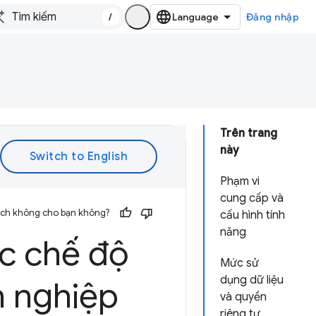
/
Đăng nhập
Trên trang
này
Phạm vi
cung cấp và
 ích không cho bạn không?
cấu hình tính
năng
ác chế độ
Mức sử
dụng dữ liệu
h nghiệp
và quyền
riêng tư