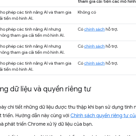
tham gia cải tiến các mô hình
ho phép các tính năng AI và tham gia
Không có
ải tiến mô hình AI.
ho phép các tính năng AI nhưng
Có
chính sách
hỗ trợ.
hông tham gia cải tiến mô hình AI.
ho phép các tính năng AI nhưng
Có
chính sách
hỗ trợ.
hông tham gia cải tiến mô hình AI.
ho phép các tính năng AI và tham gia
Có
chính sách
hỗ trợ.
ải tiến mô hình AI.
g dữ liệu và quyền riêng tư
bày chi tiết những dữ liệu được thu thập khi bạn sử dụng tính
t triển. Hướng dẫn này cùng với
Chính sách quyền riêng tư c
 phát triển Chrome xử lý dữ liệu của bạn.