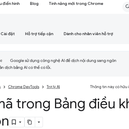
 điển hình
Blog
Tính năng mới trong Chrome
Cài đặt
Hỗ trợ tiếp cận
Dành cho nhân viên hỗ trợ
Google sử dụng công nghệ AI để dịch nội dung sang ngôn
ản dịch bằng AI có thể có lỗi.
s
Chrome DevTools
Trợ lý AI
Thông tin này có hữu
ã trong Bảng điều k
ồn