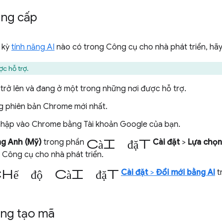
ung cấp
 kỳ
tính năng AI
nào có trong Công cụ cho nhà phát triển, hã
ợc hỗ trợ.
 trở lên và đang ở một trong những nơi được hỗ trợ.
 phiên bản Chrome mới nhất.
hập vào Chrome bằng Tài khoản Google của bạn.
cài đặt
ng Anh (Mỹ)
trong phần
Cài đặt
>
Lựa chọn
 Công cụ cho nhà phát triển.
hế độ cài đặt
Cài đặt
>
Đổi mới bằng AI
t
ăng tạo mã