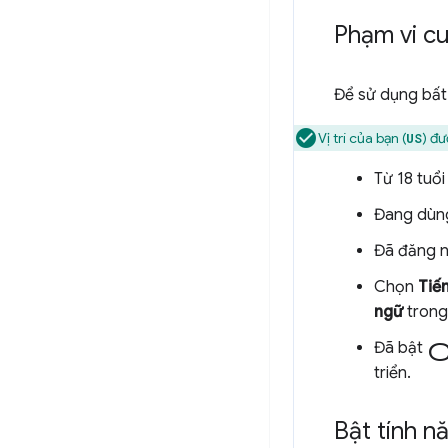
Phạm vi c
Để sử dụng bất
Vị trí của bạn (
) đư
US
Từ 18 tuổi
Đang dùng
Đã đăng n
Chọn
Tiế
ngữ
trong
c
Đã bật
triển.
Bật tính n