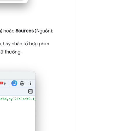
n) hoặc
Sources
(Nguồn):
n
, hãy nhấn tổ hợp phím
hữ thường.