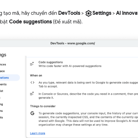
settings
ng tạo mã, hãy chuyển đến
DevTools
>
Settings
>
AI innova
i bật
Code suggestions
(Đề xuất mã).