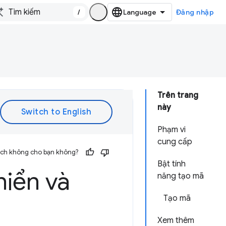
/
Đăng nhập
Trên trang
này
Phạm vi
cung cấp
 ích không cho bạn không?
Bật tính
hiển và
năng tạo mã
Tạo mã
Xem thêm