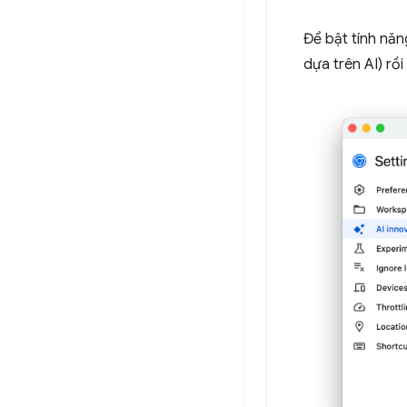
Để bật tính nă
dựa trên AI) rồ