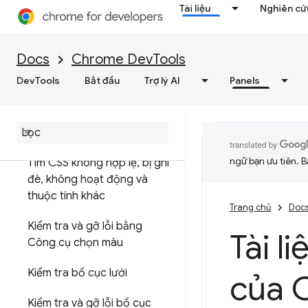
Tài liệu
Nghiên cứu
Các phần tử
Tổng quan
Docs
Chrome DevTools
DOM
DevTools
Bắt đầu
Trợ lý AI
Panels
CSS
Xem và thay đổi CSS
ngữ bạn ưu tiên. B
Tìm CSS không hợp lệ
,
bị ghi
đè
,
không hoạt động và
thuộc tính khác
Trang chủ
Doc
Kiểm tra và gỡ lỗi bằng
Tài l
Công cụ chọn màu
Kiểm tra bố cục lưới
của 
Kiểm tra và gỡ lỗi bố cục