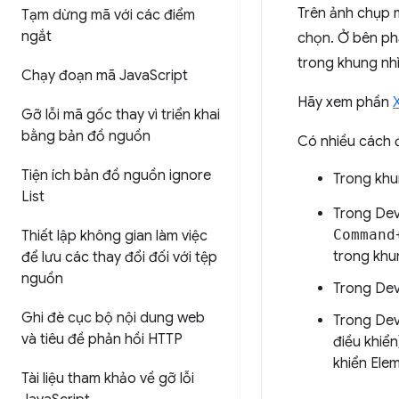
Trên ảnh chụp 
Tạm dừng mã với các điểm
ngắt
chọn. Ở bên phả
trong khung nhì
Chạy đoạn mã Java
Script
Hãy xem phần
Gỡ lỗi mã gốc thay vì triển khai
bằng bản đồ nguồn
Có nhiều cách 
Tiện ích bản đồ nguồn ignore
Trong khu
List
Trong Dev
Command
Thiết lập không gian làm việc
trong khu
để lưu các thay đổi đối với tệp
nguồn
Trong Dev
Ghi đè cục bộ nội dung web
Trong Dev
và tiêu đề phản hồi HTTP
điều khiể
khiển Elem
Tài liệu tham khảo về gỡ lỗi