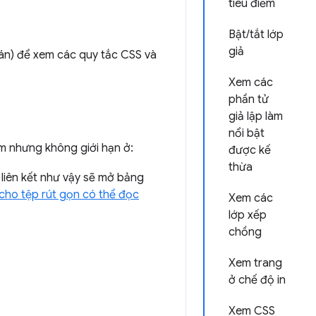
tiêu điểm
Bật/tắt lớp
giả
oán) để xem các quy tắc CSS và
Xem các
phần tử
giả lập làm
nổi bật
gồm nhưng không giới hạn ở:
được kế
thừa
liên kết như vậy sẽ mở bảng
cho tệp rút gọn có thể đọc
Xem các
lớp xếp
chồng
Xem trang
ở chế độ in
Xem CSS