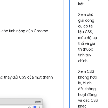
kết
Xem chú
giải công
cụ có tài
về các tính năng của Chrome
liệu CSS,
mức độ cụ
thể và giá
trị thuộc
tính tuỳ
chỉnh
Xem CSS
c thay đổi CSS của một thành
không hợp
lệ, bị ghi
đè, không
hoạt động
và các CSS
khác