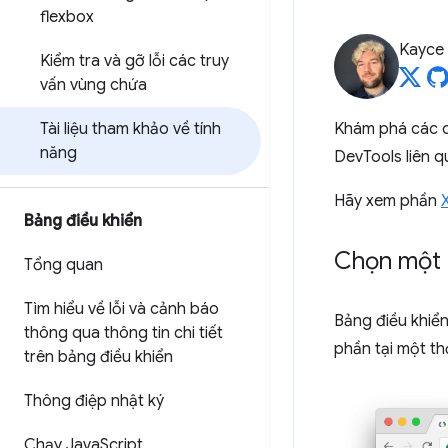
flexbox
Kayce
Kiểm tra và gỡ lỗi các truy
vấn vùng chứa
Tài liệu tham khảo về tính
Khám phá các qu
năng
DevTools liên q
Hãy xem phần
Bảng điều khiển
Chọn một 
Tổng quan
Tìm hiểu về lỗi và cảnh báo
Bảng điều khiể
thông qua thông tin chi tiết
phần tại một th
trên bảng điều khiển
Thông điệp nhật ký
Chạy Java
Script