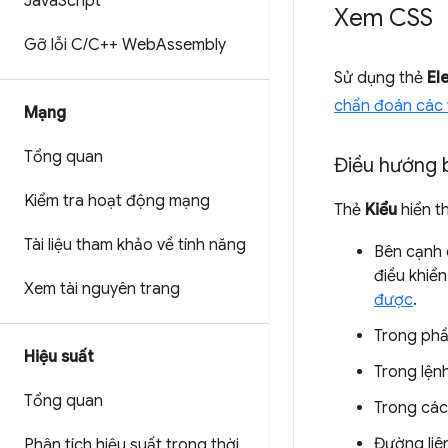
Java
Script
Xem CSS
Gỡ lỗi C
/
C++ Web
Assembly
Sử dụng thẻ
El
chẩn đoán các 
Mạng
Tổng quan
Điều hướng 
Kiểm tra hoạt động mạng
Thẻ
Kiểu
hiển th
Tài liệu tham khảo về tính năng
Bên cạnh 
điều khiể
Xem tài nguyên trang
được
.
Trong ph
Hiệu suất
Trong lện
Tổng quan
Trong các 
Đường liê
Phân tích hiệu suất trong thời