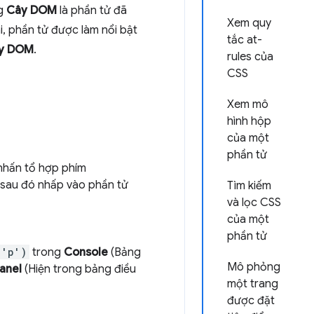
ng
Cây DOM
là phần tử đã
Xem quy
ái, phần tử được làm nổi bật
tắc at-
y DOM
.
rules của
CSS
Xem mô
hình hộp
của một
phần tử
hấn tổ hợp phím
 sau đó nhấp vào phần tử
Tìm kiếm
và lọc CSS
của một
phần tử
('p')
trong
Console
(Bảng
Mô phỏng
anel
(Hiện trong bảng điều
một trang
được đặt