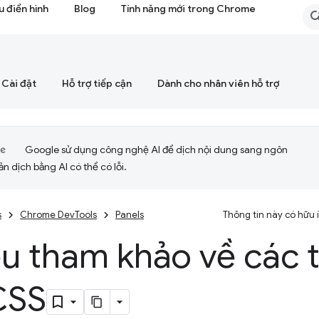
 điển hình
Blog
Tính năng mới trong Chrome
Cài đặt
Hỗ trợ tiếp cận
Dành cho nhân viên hỗ trợ
Google sử dụng công nghệ AI để dịch nội dung sang ngôn
ản dịch bằng AI có thể có lỗi.
s
Chrome DevTools
Panels
Thông tin này có hữu
iệu tham khảo về các 
CSS