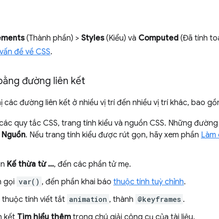
ements
(Thành phần) >
Styles
(Kiểu) và
Computed
(Đã tính t
vấn đề về CSS
.
bằng đường liên kết
ị các đường liên kết ở nhiều vị trí đến nhiều vị trí khác, bao 
các quy tắc CSS, trang tính kiểu và nguồn CSS. Những đường 
n
Nguồn
. Nếu trang tính kiểu được rút gọn, hãy xem phần
Làm 
ần
Kế thừa từ ...
, đến các phần tử mẹ.
h gọi
var()
, đến phần khai báo
thuộc tính tuỳ chỉnh
.
thuộc tính viết tắt
animation
, thành
@keyframes
.
n kết
Tìm hiểu thêm
trong chú giải công cụ của tài liệu.