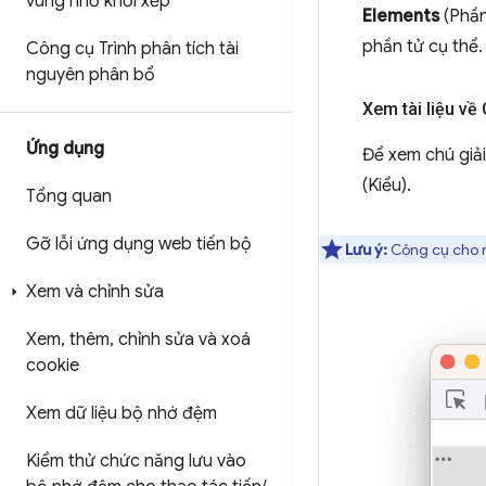
vùng nhớ khối xếp
Elements
(Phần
phần tử cụ thể.
Công cụ Trình phân tích tài
nguyên phân bổ
Xem tài liệu về
Ứng dụng
Để xem chú giải
(Kiểu).
Tổng quan
Gỡ lỗi ứng dụng web tiến bộ
Lưu ý:
Công cụ cho nh
Xem và chỉnh sửa
Xem
,
thêm
,
chỉnh sửa và xoá
cookie
Xem dữ liệu bộ nhớ đệm
Kiểm thử chức năng lưu vào