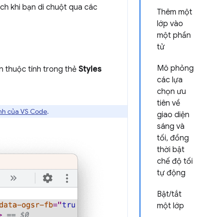
 ích khi bạn di chuột qua các
Thêm một
lớp vào
một phần
tử
Mô phỏng
n thuộc tính trong thẻ
Styles
các lựa
chọn ưu
tiên về
ỉnh của VS Code
.
giao diện
sáng và
tối, đồng
thời bật
chế độ tối
tự động
Bật/tắt
một lớp