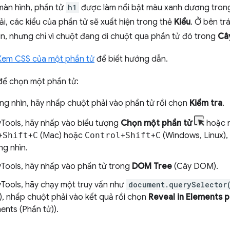
màn hình, phần tử
h1
được làm nổi bật màu xanh dương tro
i, các kiểu của phần tử sẽ xuất hiện trong thẻ
Kiểu
. Ở bên tr
n, nhưng chỉ vì chuột đang di chuột qua phần tử đó trong
Câ
Xem CSS của một phần tử
để biết hướng dẫn.
để chọn một phần tử:
ng nhìn, hãy nhấp chuột phải vào phần tử rồi chọn
Kiểm tra
.
Tools, hãy nhấp vào biểu tượng
Chọn một phần tử
hoặc n
+
Shift
+
C
(Mac) hoặc
Control
+
Shift
+
C
(Windows, Linux),
ng nhìn.
Tools, hãy nhấp vào phần tử trong
DOM Tree
(Cây DOM).
Tools, hãy chạy một truy vấn như
document.querySelector
n), nhấp chuột phải vào kết quả rồi chọn
Reveal in Elements p
ents (Phần tử)).