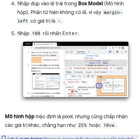
Nhấp đúp vào lề trái trong
Box Model
(Mô hình
hộp). Phần tử hiện không có lề, vì vậy
margin-
left
có giá trị là
-
.
Nhập
100
rồi nhấn
Enter
.
Mô hình hộp
mặc định là pixel, nhưng cũng chấp nhận
các giá trị khác, chẳng hạn như
25%
hoặc
10vw
.
Lưu ý quan trọng:
Ngoài ra, trong phần khai báo quy tắc trên thẻ