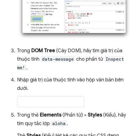
Trong
DOM Tree
(Cây DOM), hãy tìm giá trị của
thuộc tính
data-message
cho phần tử
Inspect
me!
.
Nhập giá trị của thuộc tính vào hộp văn bản bên
dưới.
Trong thẻ
Elements
(Phần tử) >
Styles
(Kiểu), hãy
tìm quy tắc lớp
aloha
.
Thẻ
Styles
(Kiểu) liệt kê các quy tắc CSS đang