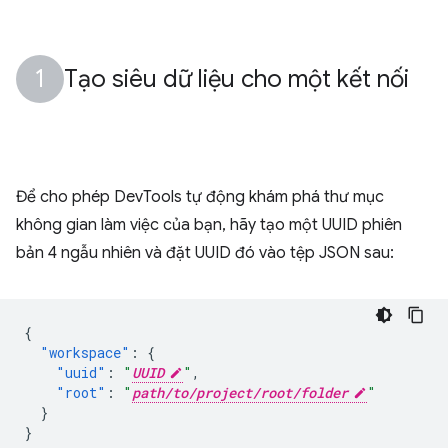
Tạo siêu dữ liệu cho một kết nối
Để cho phép DevTools tự động khám phá thư mục
không gian làm việc của bạn, hãy tạo một UUID phiên
bản 4 ngẫu nhiên và đặt UUID đó vào tệp JSON sau:
{
"workspace"
:
{
"uuid"
:
"
UUID
"
,
"root"
:
"
path/to/project/root/folder
"
}
}