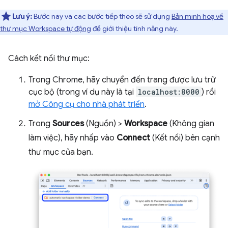
Lưu ý:
Bước này và các bước tiếp theo sẽ sử dụng
Bản minh hoạ về
thư mục Workspace tự động
để giới thiệu tính năng này.
Cách kết nối thư mục:
Trong Chrome, hãy chuyển đến trang được lưu trữ
cục bộ (trong ví dụ này là tại
localhost:8000
) rồi
mở Công cụ cho nhà phát triển
.
Trong
Sources
(Nguồn) >
Workspace
(Không gian
làm việc), hãy nhấp vào
Connect
(Kết nối) bên cạnh
thư mục của bạn.