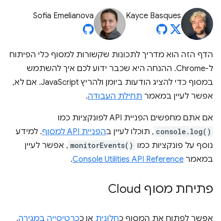
Sofia Emelianova
Kayce Basques
הדף הזה הוא מדריך לתכונות שקשורות למסוף כלי הפיתוח
ל-Chrome. ההנחה היא שכבר ידוע לכם איך להשתמש
במסוף כדי להציג הודעות ביומן ולהריץ JavaScript. אם לא,
אפשר לעיין במאמר
תחילת העבודה
.
אם אתם מחפשים הפניית API לפונקציות כמו
console.log()
, תוכלו לעיין ב
הפניית API למסוף
. למידע
נוסף על פונקציות כמו
monitorEvents()
, אפשר לעיין
במאמר
Console Utilities API Reference
.
פתיחת מסוף Cloud
אפשר לפתוח את המסוף כ
חלונית
או כ
כרטיסייה במגירה
.