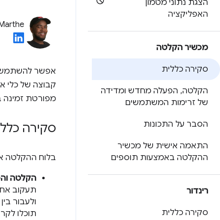
הצגת נתוני מטמון
האפליקציה
 Marthe
מכשיר הקלטה
סקירה כללית
אפשר להשתמש 
קבוצה של כלי א
הקלטה
,
הפעלה מחדש ומדידה
מפורטת זמינה
של זרימות המשתמשים
הסבר על התכונות
סקירה כללי
התאמה אישית של מכשיר
ההקלטה באמצעות תוספים
בלוח ההקלטה א
הקלטה והפ
תעקוב אחר
רינדור
ולעבור בין
סקירה כללית
תוכלו לקרו