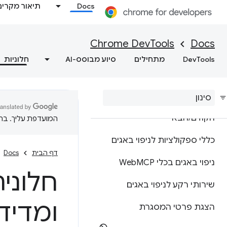
Progressive Web App
Docs
תיאור מקרים
צפייה ועריכה
Chrome DevTools
Docs
הצגה, הוספה, עריכה ומחיקה
DevTools
מתחילים
סיוע מבוסס-AI
חלוניות
של קובצי cookie
הצגת נתונים מהמטמון
בדיקת השמירה במטמון לדף
הקודם
/
הבא
המועדפת עליך. בתרג
כללי ספקולציות לניפוי באגים
דף הבית
Docs
ניפוי באגים בכלי Web
MCP
חלוני
שירותי רקע לניפוי באגים
ומדיד
הצגת פרטי המסגרת