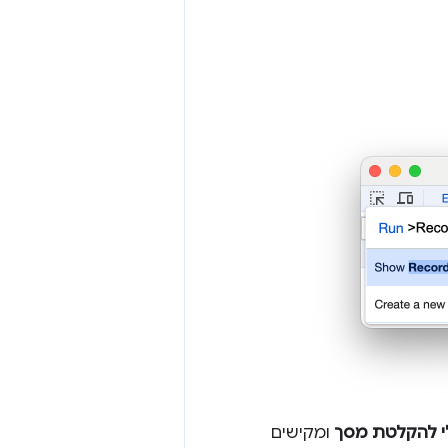
י להקלטת מסך
ומקישים