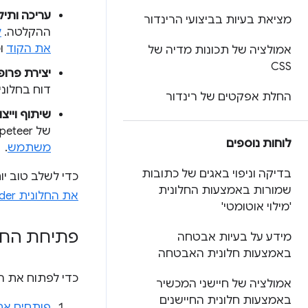
עריכה ותי
מציאת בעיות בביצועי הרינדור
ההקלטה.
ל
את הקוד
ומ
אמולציה של תכונות מדיה של
CSS
יצירת פרופי
דוח בחלונ
החלת אפקטים של רינדור
שיתוף ויי
של Puppeteer, ובכל פורמט שזמין דרך
לוחות נוספים
משתמש
.
בדיקה וניפוי באגים של כתובות
כדי לשלב טוב י
שמורות באמצעות החלונית
את החלונית Recorder באמצעות תוספים
'מילוי אוטומטי'
פתיחת החל
מידע על בעיות אבטחה
באמצעות חלונית האבטחה
כדי לפתוח את ה
אמולציה של חיישני המכשיר
באמצעות חלונית החיישנים
פותחים את