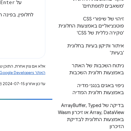
על
Enter
.
'משאבים למפתחים'
לחלופין, בפינה
זיהוי של שיפורי CSS
פוטנציאליים באמצעות החלונית
'סקירה כללית של CSS'
איתור ותיקון בעיות בחלונית
'בעיות'
ניתוח השכבות של האתר
אלא אם צוין אחרת, התוכן של
באמצעות חלונית השכבות
האתר Google Developers‏
עדכון אחרון: 2024-07-15 (שעון UTC).
ניפוי באגים בנגני מדיה
באמצעות חלונית המדיה
בדיקה של Array
Typed
,
Buffer
הוספת תוכן
Data
,
Array
View או זיכרון Wasm
באמצעות החלונית לבדיקת
דיווח על באג
הזיכרון
ראה נושאים פתוחים