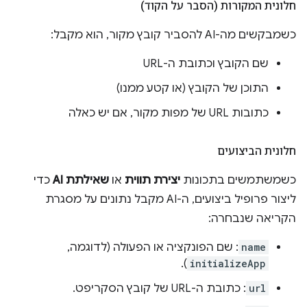
חלונית המקורות (הסבר על הקוד)
כשמבקשים מה-AI להסביר קובץ מקור, הוא מקבל:
שם הקובץ וכתובת ה-URL
התוכן של הקובץ (או קטע ממנו)
כתובות URL של מפות מקור, אם יש כאלה
חלונית הביצועים
כשמשתמשים בתכונות
יצירת תווית
או
שאילתת AI
כדי
ליצור פרופיל ביצועים, ה-AI מקבל נתונים על מסגרת
הקריאה שנבחרה:
name
: שם הפונקציה או הפעולה (לדוגמה,
).
initializeApp
url
: כתובת ה-URL של קובץ הסקריפט.