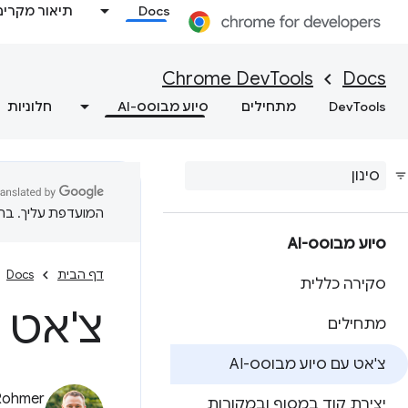
Docs
תיאור מקרים
Chrome DevTools
Docs
DevTools
מתחילים
סיוע מבוסס-AI
חלוניות
המועדפת עליך. בתרג
סיוע מבוסס-AI
דף הבית
Docs
סקירה כללית
צ'אט ע
מתחילים
צ'אט עם סיוע מבוסס-AI
Rohmer
יצירת קוד במסוף ובמקורות