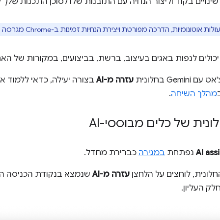
 שינויים בקוד וליצור הנחיה עם התובנות שלו לסוכן התכנות
שלך
ל
וטונומיות, הדרכה מפורטת ויצירת הנחיות זמינות ב-Chrome מגרסה 149 ואילך.
יכולים לנפות באגים בעיצוב, ברשת, בביצועים, במקורות של האת
Gem בחלונית
עזרה מ-AI
בצורה יעילה, כדאי ללמוד א
מהלך השיחה
.
נית של כלים מבוססי-AI
AI ass
נפתחת
במגירה
כברירת מחדל.
לונית, לוחצים על הלחצן
עזרה מ-AI
שנמצא בנקודת הכניסה הג
ק העליון.