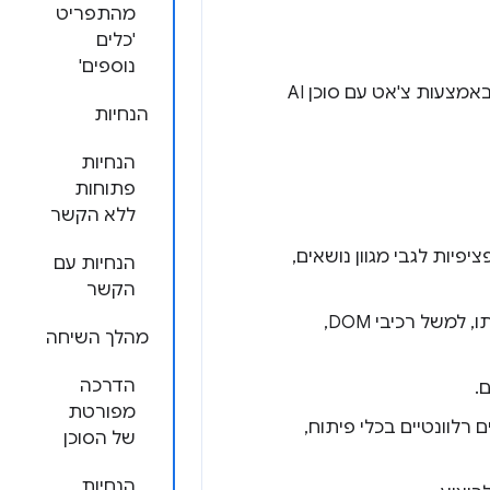
מהתפריט
'כלים
נוספים'
שעוזרת להבין את האתר ולפתור בעיות באמצעות צ'אט עם סוכן AI
הנחיות
הנחיות
פתוחות
ללא הקשר
פיות לגבי מגוון נושאים,
הנחיות עם
הקשר
מצמצם באופן אוטונומי את ההקשר הספציפי שרוצים לשוחח עליו ובוחר אותו, למשל רכיבי DOM,
מהלך השיחה
הדרכה
.
מפורטת
רלוונטיים בכלי פיתוח,
של הסוכן
הנחיות