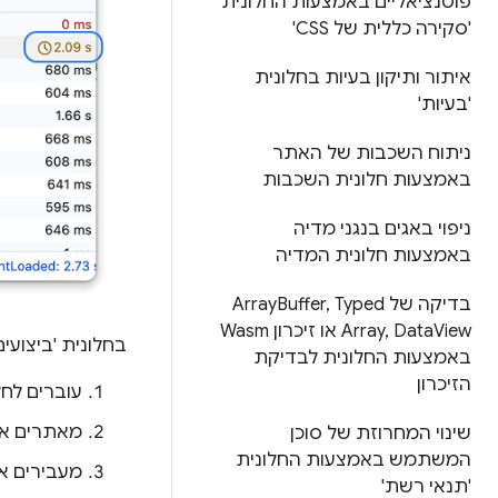
פוטנציאליים באמצעות החלונית
'סקירה כללית של CSS'
איתור ותיקון בעיות בחלונית
'בעיות'
ניתוח השכבות של האתר
באמצעות חלונית השכבות
ניפוי באגים בנגני מדיה
באמצעות חלונית המדיה
בדיקה של Array
Typed
,
Buffer
Data
,
Array
View או זיכרון Wasm
בחלונית 'ביצועי
באמצעות החלונית לבדיקת
הזיכרון
עוברים לחל
מאתרים את ה
שינוי המחרוזת של סוכן
המשתמש באמצעות החלונית
מעבירים א
'תנאי רשת'