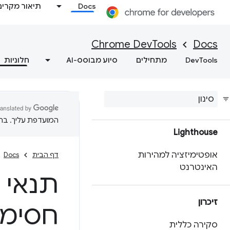
התאמה אישית של נתוני
Docs
תיאור מקרים
הביצועים באמצעות API
להרחבה
Chrome DevTools
Docs
מקבלים תובנות פרקטיות לגבי
DevTools
מתחילים
סיוע מבוסס-AI
חלוניות
ביצועי האתר
שמירת נתוני מעקב אחר
ביצועים
המועדפת עליך. בתרג
Lighthouse
אופטימיזציה למהירות
דף הבית
Docs
האינטרנט
תנאי 
זיכרון
חסימה
סקירה כללית