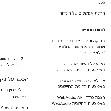
CSS
החלת אפקטים של רינדור
לוחות נוספים
בדיקה וניפוי באגים של כתובות
שמורות באמצעות החלונית
'מילוי אוטומטי'
מגירת
ions
מידע על בעיות אבטחה
הפעולה הזו מס
באמצעות חלונית האבטחה
הסבר על בקש
אמולציה של חיישני המכשיר
באמצעות חלונית החיישנים
כדי להבחין בין 
ו'ביצועים'.
הצגת מדדי Web
Audio API
באמצעות החלונית Web
Audio
בחלונית 'רשת':