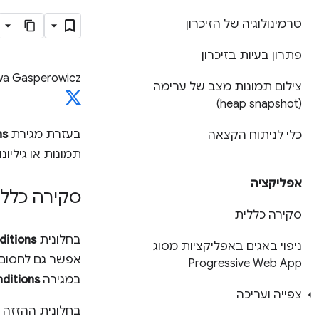
טרמינולוגיה של הזיכרון
פתרון בעיות בזיכרון
wa Gasperowicz
צילום תמונות מצב של ערימה
(heap snapshot)
בעזרת מגירת
ns
כלי לניתוח הקצאה
תמונות או גיליו
אפליקציה
סקירה כללי
סקירה כללית
בחלונית
ditions
ניפוי באגים באפליקציות מסוג
אפשר גם לחסום דומיינים או 
Progressive Web App
במגירה
ditions
צפייה ועריכה
בחלונית ההזזה