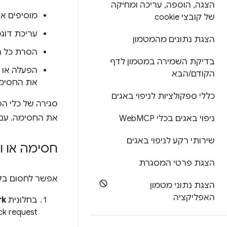
הצגה
,
הוספה
,
עריכה ומחיקה
מוסיפים או
של קובצי cookie
עריכת דוג
הצגת נתונים מהמטמון
הסרת כל ה
בדיקת השמירה במטמון לדף
הפעלה או 
הקודם
/
הבא
את החסימה
כללי ספקולציות לניפוי באגים
סגירה של כלי ה
את החסימה. עם 
ניפוי באגים בכלי Web
MCP
שירותי רקע לניפוי באגים
חסימה או ו
הצגת פרטי המסגרת
אפשר לחסום בק
הצגת נתוני מטמון
האפליקציה
בחלונית
rk
Block request (חסימת בקשה) או rottle request