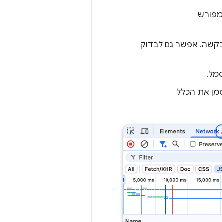
 מפורש
 חום יופיע לצד כתובת ה-URL של הבקשה. אפשר גם לבדוק
מל.
מן את הכלל