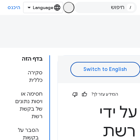
/
היכנס
בדף הזה
סקירה
כללית
חסימה או
המידע עזר לך?
ויסות נתונים
ל ידי
של בקשת
רשת
 רשת
הסבר על
בקשות