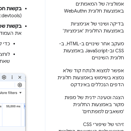
אמולציה של המאמתים
בקשות חסו
באמצעות חלונית Web
Authn
(blocked:devtools) ויהיו בצבע אדום.
בדיקה ושינוי של אנימציות
בקשות שמו
באמצעות החלונית 'אנימציות'
את העמוד
מעקב אחר שינויים ב-HTML
,
ב-
כדי ל
CSS וב-Java
Script באמצעות
לוחצי
חלונית השינויים
שאחר
אפשר למצוא ולנתח קוד שלא
נמצא בשימוש באמצעות חלונית
הדפים הנכללים באינדקס
הצגה וטעינה ידנית של מפות
מקור באמצעות החלונית
'משאבים למפתחים'
זיהוי של שיפורי CSS