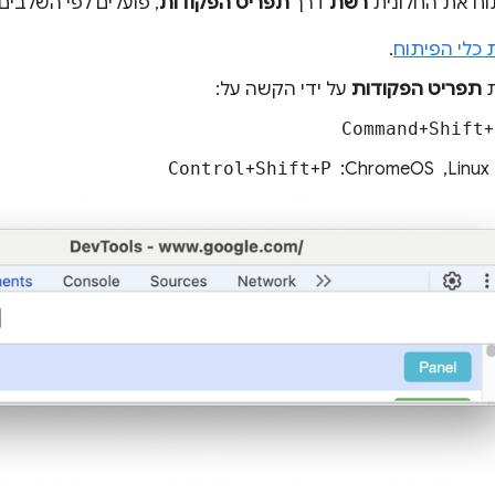
תוח את החלונית
רשת
דרך
תפריט הפקודות
, פועלים לפי השלבים
 כלי הפיתוח
.
ת
תפריט הפקודות
על ידי הקשה על:
Command
+
Shift
+
Control
+
Shift
+
P