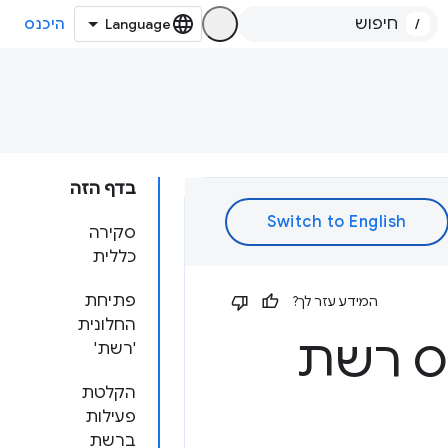
/
היכנס
בדף הזה
סקירה
כללית
פתיחת
המידע עזר לך?
החלונית
מס רשת
'רשת'
הקלטת
פעילות
ברשת