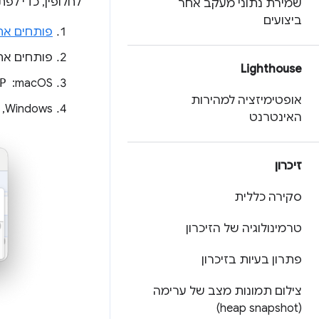
לחלופין, כדי לפ
שמירת נתוני מעקב אחר
ביצועים
פותחים את
פותחים א
Lighthouse
‫macOS: ‏
P
אופטימיזציה למהירות
‫Windows, ‏ Linux, ‏ ChromeOS: ‏
האינטרנט
זיכרון
סקירה כללית
טרמינולוגיה של הזיכרון
פתרון בעיות בזיכרון
צילום תמונות מצב של ערימה
(heap snapshot)