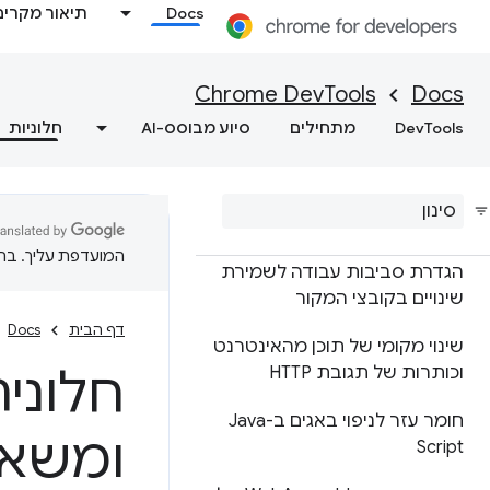
Docs
תיאור מקרים
השהיית הקוד עם נקודות עצירה
(breakpoint)
Chrome DevTools
Docs
הרצת קטעי קוד של JavaScript
DevTools
מתחילים
סיוע מבוסס-AI
חלוניות
ניפוי באגים בקוד המקורי במקום
בפריסה עם מפות מקור
התוסף ignore
List למיפוי מקור
המועדפת עליך. בתרג
הגדרת סביבות עבודה לשמירת
שינויים בקובצי המקור
דף הבית
Docs
שינוי מקומי של תוכן מהאינטרנט
חלוני
וכותרות של תגובת HTTP
חומר עזר לניפוי באגים ב-Java
ומשאב
Script