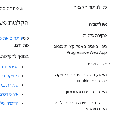
כלי לניתוח הקצאה
מתחילים ל
הקלטת פעי
אפליקציה
סקירה כללית
כש
פותחים את כל
פתוחים.
ניפוי באגים באפליקציות מסוג
Progressive Web App
בנוסף להקלטה, 
צפייה ועריכה
הפסקת הה
הצגה
,
הוספה
,
עריכה ומחיקה
מחיקת כל
של קובצי cookie
שמירת בקש
הצגת נתונים מהמטמון
איך מדמים ח
בדיקת השמירה במטמון לדף
הדמיה של ח
הקודם
/
הבא