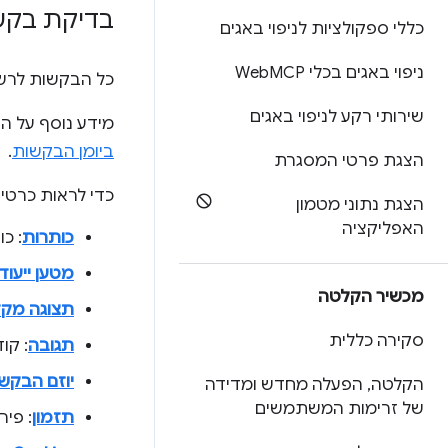
בדיקת בקש
כללי ספקולציות לניפוי באגים
ניפוי באגים בכלי Web
MCP
כל הבקשות לרש
שירותי רקע לניפוי באגים
מידע נוסף על ה
ביומן הבקשות
.
הצגת פרטי המסגרת
כדי לראות כרטיס
הצגת נתוני מטמון
האפליקציה
כותרות
: כותרות 
מטען ייעודי (yload
מכשיר הקלטה
תצוגה מק
סקירה כללית
תגובה
: קוד ה
יוזם הבקש
הקלטה
,
הפעלה מחדש ומדידה
של זרימות המשתמשים
תזמון
: פי