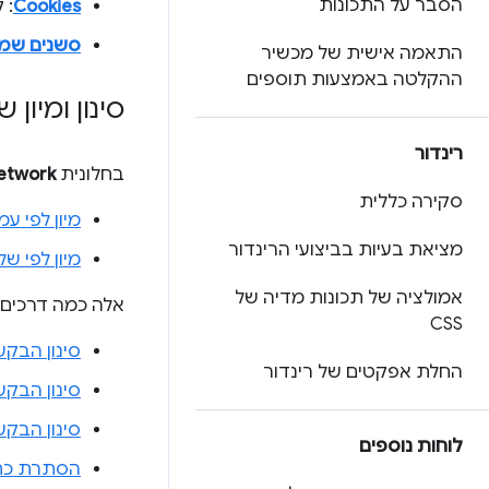
הסבר על התכונות
Cookies
: קובצי e
סשנים שמו
התאמה אישית של מכשיר
ההקלטה באמצעות תוספים
סינון ומיון
רינדור
בחלונית
etwork
סקירה כללית
מיון לפי עמ
מציאת בעיות בביצועי הרינדור
מיון לפי ש
אמולציה של תכונות מדיה של
אלה כמה דרכים
CSS
סינון הבקש
החלת אפקטים של רינדור
סינון הבקש
סינון הבקש
לוחות נוספים
הסתרת כתובות URL 