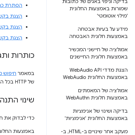
בדיקה וניפוי באגים של כתובות
הסתרת כתובות URL 
שמורות באמצעות החלונית
'מילוי אוטומטי'
הצגת בקשות עם קובצי e
הצגת בקשו
מידע על בעיות אבטחה
באמצעות חלונית האבטחה
הצגת בקשו
אמולציה של חיישני המכשיר
כותרות ותג
באמצעות חלונית החיישנים
הצגת מדדי Web
Audio API
במאמר
חיפוש כ
באמצעות החלונית Web
Audio
של HTTP בכל המשאבים.
אמולציה של המאמתים
באמצעות חלונית Web
Authn
שינוי התנה
בדיקה ושינוי של אנימציות
כדי לבדוק את ח
באמצעות החלונית 'אנימציות'
באמצעות החלונ
מעקב אחר שינויים ב-HTML
,
ב-