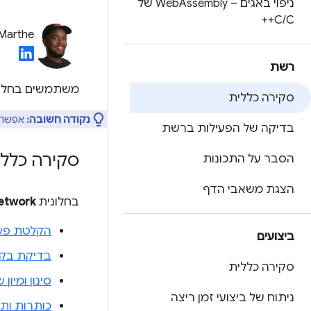
ניפוי באגים – Web
Assembly של
C
/
C++
 Marthe
רשת
משתמשים בחלו
סקירה כללית
נקודה חשובה:
אפשר 
בדיקה של הפעילות ברשת
סקירה כללי
הסבר על התכונות
הצגת משאבי הדף
בחלונית
etwork
הקלטת פע
ביצועים
בדיקת בק
סקירה כללית
סינון ומיו
ניתוח של ביצועי זמן ריצה
כותרות ות