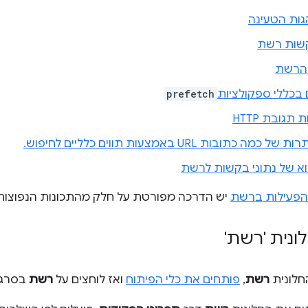
גות הטעינה
שות רשת
 הרשת
ם בכללי ספקולציות
prefetch
 תגובת HTTP
 כתובות URL באמצעות תווים כלליים לחיפוש.
וא של נתוני בקשות לרשת
הפעילות ברשת
יש הדרכה מפורטת על חלק מהתכונות הנפוצות 
נית 'רשת'
חלונית
רשת
,
פותחים את כלי הפיתוח
ואז לוחצים על
רשת
בסרגל 