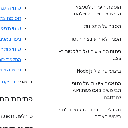
הוספת הערות לממצאי
שינוי התנה
הביצועים ושיתוף שלהם
חסימת בק
הסבר על התכונות
שינוי תנאי
הפניה לאירוע בציר הזמן
ניפוי באגי
שינוי כותרות
ניתוח הביצועים של סלקטור ב-
CSS
החלפת כותרות של כמה
שמירה וייצ
ביצועי פרופיל Node
js
.
במאמר
בדיקת 
התאמה אישית של נתוני
הביצועים באמצעות API
להרחבה
פתיחת החלו
מקבלים תובנות פרקטיות לגבי
כדי לפתוח את ה
ביצועי האתר