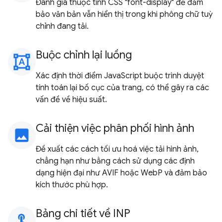
Đánh giá thuộc tính CSS "font-display" để đảm
bảo văn bản vẫn hiển thị trong khi phông chữ tuỳ
chỉnh đang tải.
Buộc chỉnh lại luồng
format_shapes
Xác định thời điểm JavaScript buộc trình duyệt
tính toán lại bố cục của trang, có thể gây ra các
vấn đề về hiệu suất.
Cải thiện việc phân phối hình ảnh
image
Đề xuất các cách tối ưu hoá việc tải hình ảnh,
chẳng hạn như bằng cách sử dụng các định
dạng hiện đại như AVIF hoặc WebP và đảm bảo
kích thước phù hợp.
Bảng chi tiết về INP
touch_app