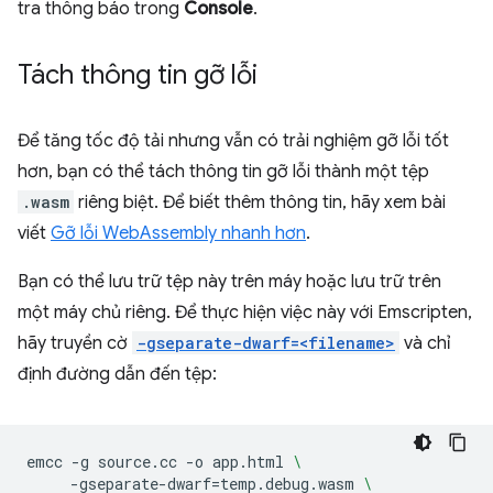
tra thông báo trong
Console
.
Tách thông tin gỡ lỗi
Để tăng tốc độ tải nhưng vẫn có trải nghiệm gỡ lỗi tốt
hơn, bạn có thể tách thông tin gỡ lỗi thành một tệp
.wasm
riêng biệt. Để biết thêm thông tin, hãy xem bài
viết
Gỡ lỗi WebAssembly nhanh hơn
.
Bạn có thể lưu trữ tệp này trên máy hoặc lưu trữ trên
một máy chủ riêng. Để thực hiện việc này với Emscripten,
hãy truyền cờ
-gseparate-dwarf=<filename>
và chỉ
định đường dẫn đến tệp:
emcc
-g
source.cc
-o
app.html
\
-gseparate-dwarf
=
temp.debug.wasm
\