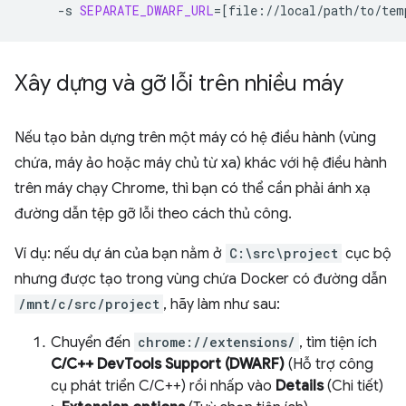
-s
SEPARATE_DWARF_URL
=[
file://local/path/to/tem
Xây dựng và gỡ lỗi trên nhiều máy
Nếu tạo bản dựng trên một máy có hệ điều hành (vùng
chứa, máy ảo hoặc máy chủ từ xa) khác với hệ điều hành
trên máy chạy Chrome, thì bạn có thể cần phải ánh xạ
đường dẫn tệp gỡ lỗi theo cách thủ công.
Ví dụ: nếu dự án của bạn nằm ở
C:\src\project
cục bộ
nhưng được tạo trong vùng chứa Docker có đường dẫn
/mnt/c/src/project
, hãy làm như sau:
Chuyển đến
chrome://extensions/
, tìm tiện ích
C/C++ DevTools Support (DWARF)
(Hỗ trợ công
cụ phát triển C/C++) rồi nhấp vào
Details
(Chi tiết)