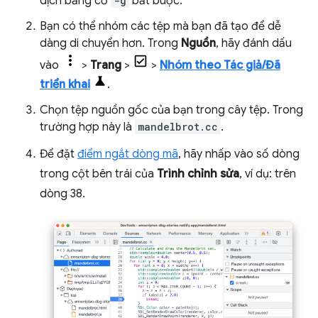
dịch bằng cờ
-g
bắt buộc.
Bạn có thể nhóm các tệp mà bạn đã tạo để dễ
dàng di chuyển hơn. Trong
Nguồn
, hãy đánh dấu
vào
>
Trang
>
>
Nhóm theo Tác giả/Đã
triển khai
.
Chọn tệp nguồn gốc của bạn trong cây tệp. Trong
trường hợp này là
mandelbrot.cc
.
Để đặt
điểm ngắt dòng mã
, hãy nhấp vào số dòng
trong cột bên trái của
Trình chỉnh sửa
, ví dụ: trên
dòng 38.