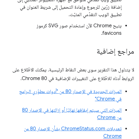
إضافة زرّين للرجوع وإعادة التحميل إلى شريط العنوان في
تطبيق الويب التقدّمي المثبّت.
يتيح Chrome الآن استخدام صور SVG كرموز
favicons.
مراجع إضافية
لا يتناول هذا التقرير سوى بعض النقاط الرئيسية. يمكنك الاطّلاع على
الروابط أدناه للاطّلاع على التغييرات الإضافية في Chrome 80.
الميزات الجديدة في الإصدار 80 من "أدوات مطوّري البرامج
في Chrome"
الميزات التي سيتم إيقافها نهائيًا أو إزالتها في الإصدار 80
من Chrome
تعديلات ChromeStatus.com بشأن الإصدار 80 من
Chrome