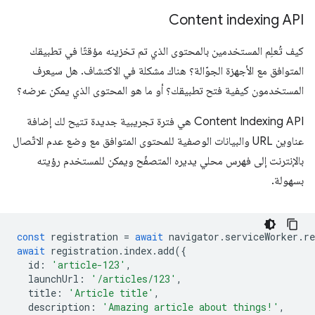
Content indexing API
كيف تُعلِم المستخدمين بالمحتوى الذي تم تخزينه مؤقتًا في تطبيقك
المتوافق مع الأجهزة الجوّالة؟ هناك مشكلة في الاكتشاف. هل سيعرف
المستخدمون كيفية فتح تطبيقك؟ أو ما هو المحتوى الذي يمكن عرضه؟
Content Indexing API هي فترة تجريبية جديدة تتيح لك إضافة
عناوين URL والبيانات الوصفية للمحتوى المتوافق مع وضع عدم الاتّصال
بالإنترنت إلى فهرس محلي يديره المتصفّح ويمكن للمستخدم رؤيته
بسهولة.
const
registration
=
await
navigator
.
serviceWorker
.
re
await
registration
.
index
.
add
({
id
:
'article-123'
,
launchUrl
:
'/articles/123'
,
title
:
'Article title'
,
description
:
'Amazing article about things!'
,