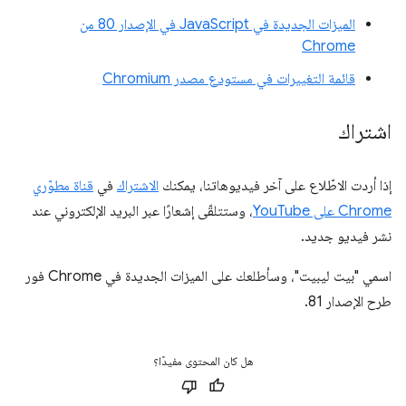
الميزات الجديدة في JavaScript في الإصدار 80 من
Chrome
قائمة التغييرات في مستودع مصدر Chromium
اشتراك
إذا أردت الاطّلاع على آخر فيديوهاتنا، يمكنك
الاشتراك
في
قناة مطوّري
Chrome على YouTube
، وستتلقّى إشعارًا عبر البريد الإلكتروني عند
نشر فيديو جديد.
اسمي "بيت ليبيت"، وسأطلعك على الميزات الجديدة في Chrome فور
طرح الإصدار 81.
هل كان المحتوى مفيدًا؟