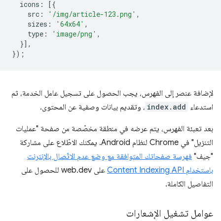
icons
:
[{
src
:
'/img/article-123.png'
,
sizes
:
'64x64'
,
type
:
'image/png'
,
}],
});
لإضافة عنصر إلى الفهرس، يجب الحصول على تسجيل عامل الخدمة، ثم
استدعاء
index.add
، وتقديم بيانات وصفية عن المحتوى.
بعد تعبئة الفهرس، يتم عرضه في منطقة مخصّصة من صفحة "عمليات
التنزيل" في Chrome لنظام Android. يمكنك الاطّلاع على مشاركة
"جيف"
فهرسة صفحاتك المتوافقة مع وضع عدم الاتّصال بالإنترنت
باستخدام Content Indexing API
على web.dev للحصول على
التفاصيل الكاملة.
عوامل تشغيل الإشعارات