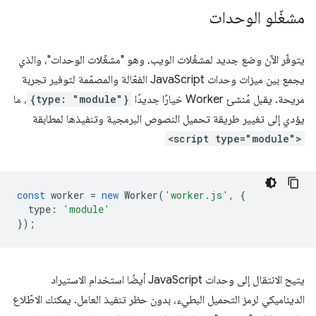
مشغّلو الوحدات
يتوفّر الآن وضع جديد لمشغّلات الويب، وهو "مشغّلات الوحدات"، والذي
يجمع بين ميزات وحدات JavaScript الفعّالة والمصمّمة لتوفير تجربة
مريحة. يقبل مُنشئ Worker خيارًا جديدًا
{type: "module"}
، ما
يؤدي إلى تغيير طريقة تحميل النصوص البرمجية وتنفيذها لمطابقة
<script type="module">
const
worker
=
new
Worker
(
'worker.js'
,
{
type
:
'module'
});
يتيح الانتقال إلى وحدات JavaScript أيضًا استخدام الاستيراد
الديناميكي لرمز التحميل البطيء، بدون حظر تنفيذ العامل. يمكنك الاطّلاع