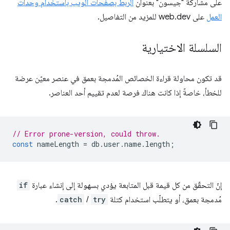
على مشاركة "جيسون" بعنوان
الربط بصفحات الويب باستخدام وحدات
العمل
على web.dev للمزيد من التفاصيل.
السلسلة الاختيارية
قد تكون محاولة قراءة الخصائص المُدمجة بعمق في عنصر معيّن عرضة
للخطأ، خاصةً إذا كانت هناك فرصة لعدم تقييم أحد العناصر.
// Error prone-version, could throw.
const
nameLength
=
db
.
user
.
name
.
length
;
إنّ التحقّق من كل قيمة قبل المتابعة يؤدي بسهولة إلى إنشاء عبارة
if
مُدمجة بعمق، أو يتطلّب استخدام كتلة
try
/
catch
.