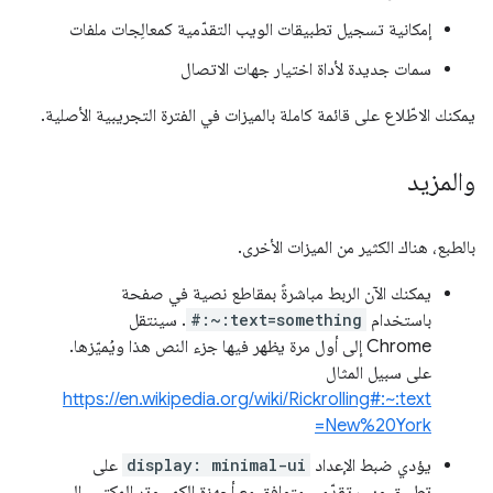
إمكانية تسجيل تطبيقات الويب التقدّمية كمعالِجات ملفات
سمات جديدة لأداة اختيار جهات الاتصال
يمكنك الاطّلاع على قائمة كاملة بالميزات في الفترة التجريبية الأصلية.
والمزيد
بالطبع، هناك الكثير من الميزات الأخرى.
يمكنك الآن الربط مباشرةً بمقاطع نصية في صفحة
باستخدام
#:~:text=something
. سينتقل
Chrome إلى أول مرة يظهر فيها جزء النص هذا ويُميّزها.
على سبيل المثال
https://en.wikipedia.org/wiki/Rickrolling#:~:text
=New%20York
يؤدي ضبط الإعداد
display: minimal-ui
على
تطبيق ويب تقدّمي متوافق مع أجهزة الكمبيوتر المكتبي إلى