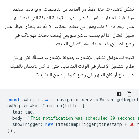
تشكّل الإشعارات جزءًا مهمًا من العديد من التطبيقات. ومع ذلك، تعتمد
موثوقية الإشعارات الفورية على مدى موثوقية الشبكة التي تتصل بها.
على الرغم من أنّ ذلك يعمل في معظم الحالات، إلا أنّه قد يتعذّر أحيانًا. على
سبيل المثال، إذا لم يصلك تذكير تقويمي يُعلمك بحدث مهم لأنّك في
وضع الطيران، قد تفوتك مشاركة في الحدث.
تتيح لك عوامل تشغيل الإشعارات جدولة الإشعارات مسبقًا، لكي يرسل
نظام التشغيل الإشعار في الوقت المناسب، حتى إذا كان الاتصال بالشبكة
غير متاح أو كان الجهاز في وضع "توفير شحن البطارية".
const
swReg
=
await
navigator
.
serviceWorker
.
getRegist
swReg
.
showNotification
(
title
,
{
tag
:
tag
,
body
:
"This notification was scheduled 30 seconds 
showTrigger
:
new
TimestampTrigger
(
timestamp
+
30
});