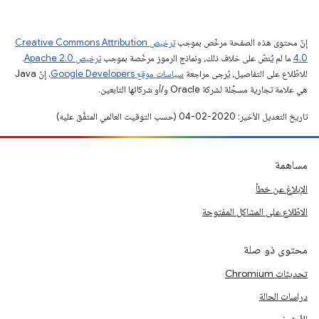
إنّ محتوى هذه الصفحة مرخّص بموجب
ترخيص Creative Commons Attribution
4.0‏
ما لم يُنصّ على خلاف ذلك، ونماذج الرموز مرخّصة بموجب
ترخيص Apache 2.0‏
.
للاطّلاع على التفاصيل، يُرجى مراجعة
سياسات موقع Google Developers‏
. إنّ Java
هي علامة تجارية مسجَّلة لشركة Oracle و/أو شركائها التابعين.
تاريخ التعديل الأخير: 2020-02-04 (حسب التوقيت العالمي المتفَّق عليه)
مساهمة
الإبلاغ عن خطأ
الاطّلاع على المشاكل المفتوحة
محتوى ذو صلة
تحديثات Chromium
دراسات الحالة