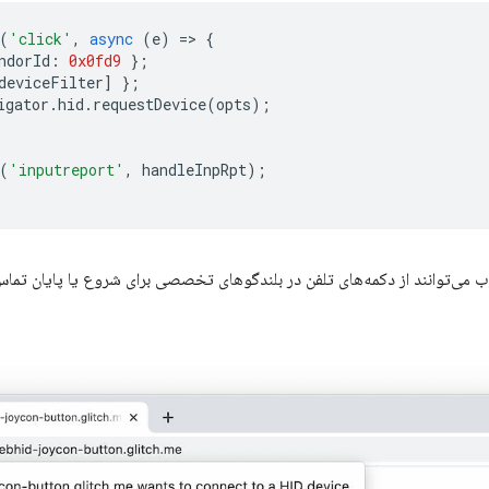
(
'click'
,
async
(
e
)
=
>
{
ndorId
:
0x0fd9
};
deviceFilter
]
};
igator
.
hid
.
requestDevice
(
opts
);
(
'inputreport'
,
handleInpRpt
);
ب می‌توانند از دکمه‌های تلفن در بلندگوهای تخصصی برای شروع یا پایان تماس