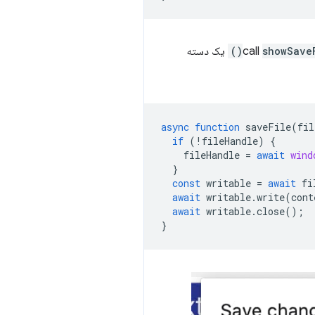
showSaveF
یک دسته
async
function
saveFile
(
fil
if
(
!
fileHandle
)
{
fileHandle
=
await
wind
}
const
writable
=
await
fi
await
writable
.
write
(
cont
await
writable
.
close
();
}