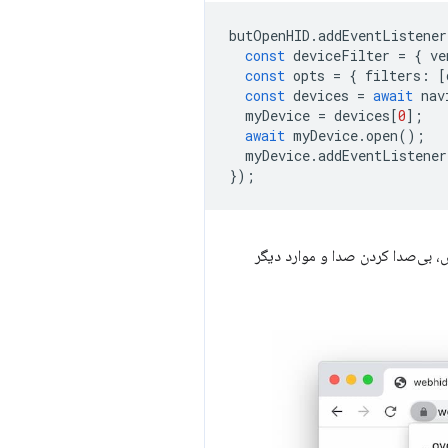
butOpenHID
.
addEventListener
const
deviceFilter
=
{
ve
const
opts
=
{
filters
:
[
const
devices
=
await
nav
myDevice
=
devices
[
0
];
await
myDevice
.
open
();
myDevice
.
addEventListener
});
، بی‌صدا کردن صدا و موارد دیگر