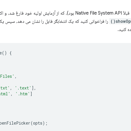
با File System Access API (که قبلاً Native File System API بود)، که از آزما
showOp
را فراخوانی کنید که یک انتخابگر فایل را نشان می دهد، سپس یک 
ه کنید.
e
()
{
Files'
,
.txt'
,
'.text'
],
html'
,
'.htm'
]
penFilePicker
(
opts
);