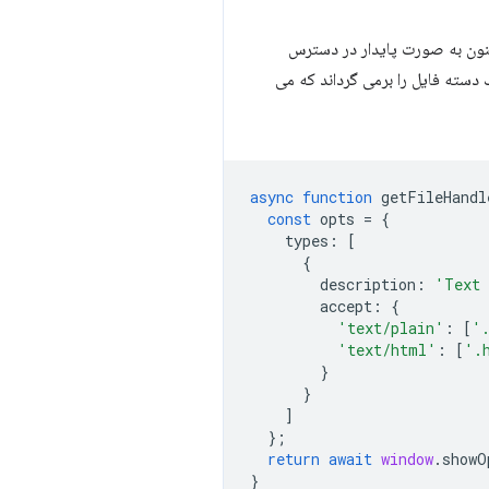
یش اولیه خود فارغ شد، و اکنون به صورت پایدار در دسترس
دسته فایل را برمی گرداند که می
async
function
getFileHandl
const
opts
=
{
types
:
[
{
description
:
'Text 
accept
:
{
'text/plain'
:
[
'
'text/html'
:
[
'.
}
}
]
};
return
await
window
.
showO
}