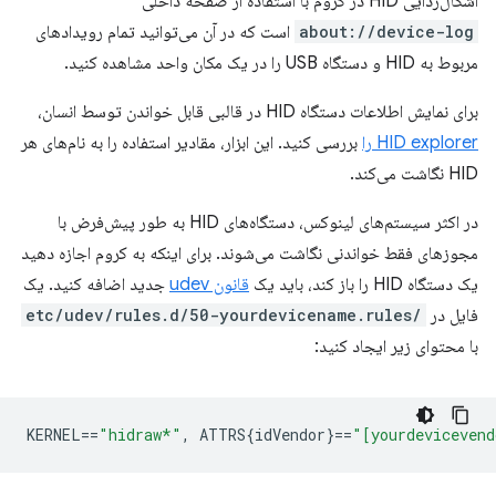
اشکال‌زدایی HID در کروم با استفاده از صفحه داخلی
about://device-log
است که در آن می‌توانید تمام رویدادهای
مربوط به HID و دستگاه USB را در یک مکان واحد مشاهده کنید.
برای نمایش اطلاعات دستگاه HID در قالبی قابل خواندن توسط انسان،
HID explorer را
بررسی کنید. این ابزار، مقادیر استفاده را به نام‌های هر
HID نگاشت می‌کند.
در اکثر سیستم‌های لینوکس، دستگاه‌های HID به طور پیش‌فرض با
مجوزهای فقط خواندنی نگاشت می‌شوند. برای اینکه به کروم اجازه دهید
یک دستگاه HID را باز کند، باید یک
قانون udev
جدید اضافه کنید. یک
فایل در
/etc/udev/rules.d/50-yourdevicename.rules
با محتوای زیر ایجاد کنید:
KERNEL
==
"hidraw*"
,
 ATTRS{idVendor}
==
"[yourdevicevend