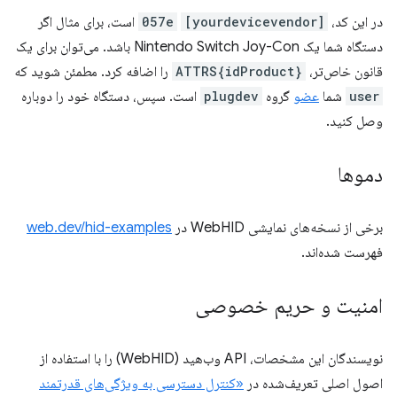
در این کد،
[yourdevicevendor]
057e
است، برای مثال اگر
دستگاه شما یک Nintendo Switch Joy-Con باشد. می‌توان برای یک
قانون خاص‌تر،
ATTRS{idProduct}
را اضافه کرد. مطمئن شوید که
user
شما
عضو
گروه
plugdev
است. سپس، دستگاه خود را دوباره
وصل کنید.
دموها
برخی از نسخه‌های نمایشی WebHID در
web.dev/hid-examples
فهرست شده‌اند.
امنیت و حریم خصوصی
نویسندگان این مشخصات، API وب‌هید (WebHID) را با استفاده از
اصول اصلی تعریف‌شده در
«کنترل دسترسی به ویژگی‌های قدرتمند