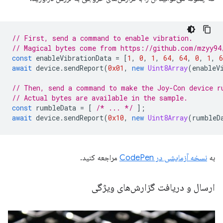
// First, send a command to enable vibration.
// Magical bytes come from https://github.com/mzyy94
const
enableVibrationData
=
[
1
,
0
,
1
,
64
,
64
,
0
,
1
,
6
await
device
.
sendReport
(
0x01
,
new
Uint8Array
(
enableV
// Then, send a command to make the Joy-Con device r
// Actual bytes are available in the sample.
const
rumbleData
=
[
/* ... */
];
await
device
.
sendReport
(
0x10
,
new
Uint8Array
(
rumbleD
به
نسخه آزمایشی در CodePen
مراجعه کنید.
ارسال و دریافت گزارش‌های ویژگی