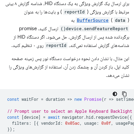
برای ارسال یک گزارش ویژگی به یک دستگاه HID، شناسه گزارش ۸ بیتی
مرتبط با گزارش ویژگی (
reportId
) و بایت‌ها را به عنوان
) به
data
(
BufferSource
device.sendFeatureReport()
ارسال کنید. promise
برگردانده شده پس از ارسال گزارش، حل می‌شود. اگر دستگاه HID از
شناسه‌های گزارش استفاده نمی‌کند،
reportId
روی ۰ تنظیم کنید.
این مثال، با نشان دادن نحوه درخواست دستگاه نور پس زمینه صفحه
کلید اپل، باز کردن آن و چشمک زدن آن، استفاده از گزارش‌های ویژگی را
نشان می‌دهد.
const
waitFor
=
duration
=
>
new
Promise
(
r
=
>
setTime
// Prompt user to select an Apple Keyboard Backlight
const
[
device
]
=
await
navigator
.
hid
.
requestDevice
({
filters
:
[{
vendorId
:
0x05ac
,
usage
:
0x0f
,
usagePa
});