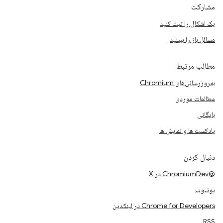
مشارکت
یک اشکال را ثبت کنید
مسائل باز را ببینید
مطالب مرتبط
به‌روزرسانی‌های Chromium
مطالعات موردی
بایگانی
پادکست ها و نمایش ها
دنبال کردن
@ChromiumDev در X
یوتیوب
Chrome for Developers در لینکدین
RSS