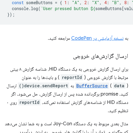
const
someButtons
=
{
1
:
"A"
,
2
:
"X"
,
4
:
"B"
,
8
:
console
.
log
(
`User pressed button 
${
someButtons
[
val
});
به
نسخه آزمایشی در CodePen
مراجعه کنید.
ارسال گزارش‌های خروجی
برای ارسال گزارش خروجی به یک دستگاه HID، شناسه گزارش ۸ بیتی
مرتبط با گزارش خروجی (
reportId
) و بایت‌ها را به عنوان
) به
data
(
BufferSource
device.sendReport()
ارسال
کنید. promise برگردانده شده پس از ارسال گزارش، حل می‌شود. اگر
دستگاه HID از شناسه‌های گزارش استفاده نمی‌کند،
reportId
روی ۰
تنظیم کنید.
مثال بعدی مربوط به یک دستگاه Joy-Con است و به شما نشان می‌دهد
که چگونه می‌توانید آن را با گزارش‌های خروجی به لرزش درآورید.