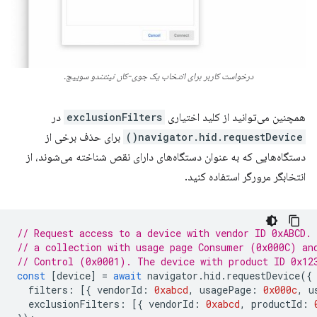
درخواست کاربر برای انتخاب یک جوی-کان نینتندو سوییچ.
همچنین می‌توانید از کلید اختیاری
exclusionFilters
در
navigator.hid.requestDevice()
برای حذف برخی از
دستگاه‌هایی که به عنوان دستگاه‌های دارای نقص شناخته می‌شوند، از
انتخابگر مرورگر استفاده کنید.
// Request access to a device with vendor ID 0xABCD.
// a collection with usage page Consumer (0x000C) an
// Control (0x0001). The device with product ID 0x12
const
[
device
]
=
await
navigator
.
hid
.
requestDevice
({
filters
:
[{
vendorId
:
0xabcd
,
usagePage
:
0x000c
,
u
exclusionFilters
:
[{
vendorId
:
0xabcd
,
productId
: