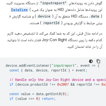
گوش دادن به رویدادهای
"inputreport"
از دستگاه مدیریت کنید.
این رویدادها شامل داده‌های HID به عنوان یک شیء
(
DataView
)، دستگاه HID متعلق به آن (
data
device
) و شناسه گزارش ۸
بیتی مرتبط با گزارش ورودی (
reportId
) هستند.
در ادامه مثال قبلی، این کد به شما کمک می‌کند تا تشخیص دهید کاربر
کدام دکمه را روی دستگاه Joy-Con Right فشار داده است تا بتوانید
آن را در خانه امتحان کنید.
device
.
addEventListener
(
"inputreport"
,
event
=
>
{
const
{
data
,
device
,
reportId
}
=
event
;
// Handle only the Joy-Con Right device and a speci
if
(
device
.
productId
!==
0x2007
 && 
reportId
!==
0x
const
value
=
data
.
getUint8
(
0
);
if
(
value
===
0
)
return
;