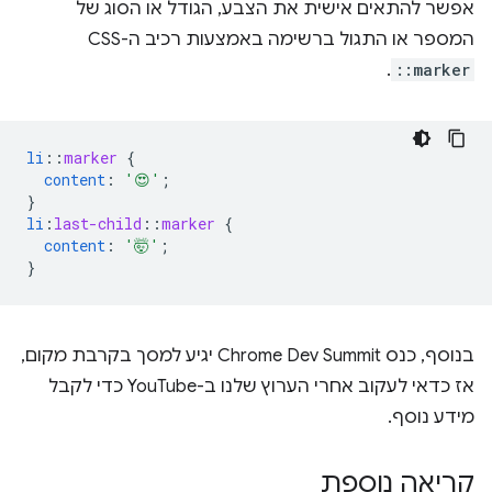
אפשר להתאים אישית את הצבע, הגודל או הסוג של
המספר או התגול ברשימה באמצעות רכיב ה-CSS
.
::marker
li
::
marker
{
content
:
'😍'
;
}
li
:
last-child
::
marker
{
content
:
'🤯'
;
}
בנוסף, כנס Chrome Dev Summit יגיע למסך בקרבת מקום,
אז כדאי לעקוב אחרי הערוץ שלנו ב-YouTube כדי לקבל
מידע נוסף.
קריאה נוספת