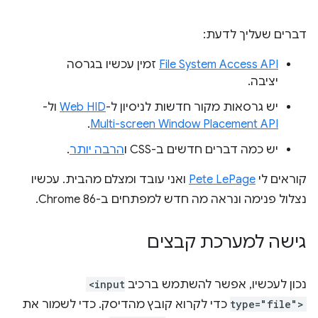
דברים שעליך לדעת:
File System Access API
זמין עכשיו בגרסה
יציבה.
יש גרסאות מקור חדשות לניסיון ל-
Web HID
ול-
.
Multi-screen Window Placement API
יש כמה דברים חדשים ב-CSS ו
הרבה יותר
.
קוראים לי
Pete LePage
ואני עובד ומצלם מהבית. עכשיו
נצלול פנימה ונראה מה חדש למפתחים ב-Chrome 86.
גישה למערכת קבצים
נכון לעכשיו, אפשר להשתמש ברכיב
<input
type="file">
כדי לקרוא קובץ מהדיסק. כדי לשמור את