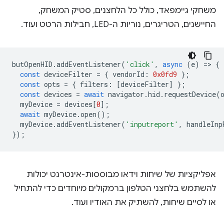
משחקי גיימפאד, כולל כל הלחצנים, סטיק המשחק,
החיישנים, הטריגרים, נוריות ה-LED, חבילות הרטט ועוד.
butOpenHID
.
addEventListener
(
'click'
,
async
(
e
)
=
>
{
const
deviceFilter
=
{
vendorId
:
0x0fd9
};
const
opts
=
{
filters
:
[
deviceFilter
]
};
const
devices
=
await
navigator
.
hid
.
requestDevice
(
myDevice
=
devices
[
0
];
await
myDevice
.
open
();
myDevice
.
addEventListener
(
'inputreport'
,
handleInp
});
אפליקציות של שיחות וידאו מבוססות-אינטרנט יכולות
להשתמש בלחצני הטלפון ברמקולים מיוחדים כדי להתחיל
או לסיים שיחות, להשתיק את האודיו ועוד.