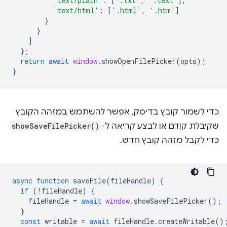
'text/plain'
:
[
'.txt'
,
'.text'
],
'text/html'
:
[
'.html'
,
'.htm'
]
}
}
]
};
return
await
window
.
showOpenFilePicker
(
opts
);
}
כדי לשמור קובץ בדיסק, אפשר להשתמש במזהה הקובץ
שקיבלת קודם או לבצע קריאה ל-
showSaveFilePicker()
כדי לקבל מזהה קובץ חדש.
async
function
saveFile
(
fileHandle
)
{
if
(
!
fileHandle
)
{
fileHandle
=
await
window
.
showSaveFilePicker
();
}
const
writable
=
await
fileHandle
.
createWritable
()