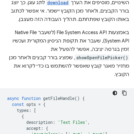
השינויים, מוסיפים את הערך
download
לתג עוגן. כך יוצג
בורר הקבצים, ולאחר מכן הקובץ יישמר. אי אפשר לכתוב
באותו הקובץ שפתחתם. תהליך העבודה הזה מעצבן.
באמצעות File System Access API (לשעבר Native File
System API), שעבר את תקופת הניסיון המקורית ועכשיו
זמין בגרסה יציבה, אפשר להפעיל את
showOpenFilePicker()
, שמציג בורר קבצים ולאחר מכן
מחזיר מאגר קובץ שאפשר להשתמש בו כדי לקרוא את
הקובץ.
async
function
getFileHandle
()
{
const
opts
=
{
types
:
[
{
description
:
'Text Files'
,
accept
:
{