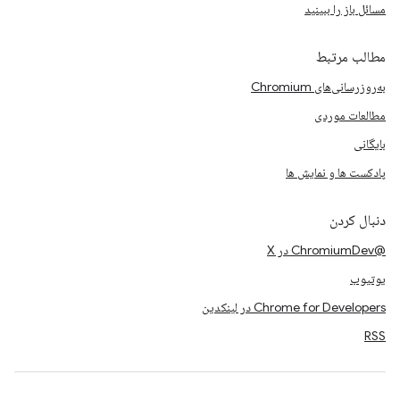
مسائل باز را ببینید
مطالب مرتبط
به‌روزرسانی‌های Chromium
مطالعات موردی
بایگانی
پادکست ها و نمایش ها
دنبال کردن
@ChromiumDev در X
یوتیوب
Chrome for Developers در لینکدین
RSS