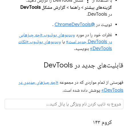
more_vert
با استفاده از
مشکل DevTools را گزارش دهید.
گزینه‌های بیشتر
>
راهنما
>
گزارش مشکل DevTools
در DevTools.
توییت در
@ChromeDevTools
.
نظرات خود را در مورد
ویدیوهای یوتیوب «چه چیزهایی
در DevTools جدید است»
یا
ویدیوهای یوتیوب «نکات
DevTools»
بنویسید.
قابلیت‌های جدید در Dev
Tools
فهرستی از تمام مواردی که در مجموعه
«چه چیزهای جدیدی در
DevTools»
پوشش داده شده است.
کروم ۱۴۳