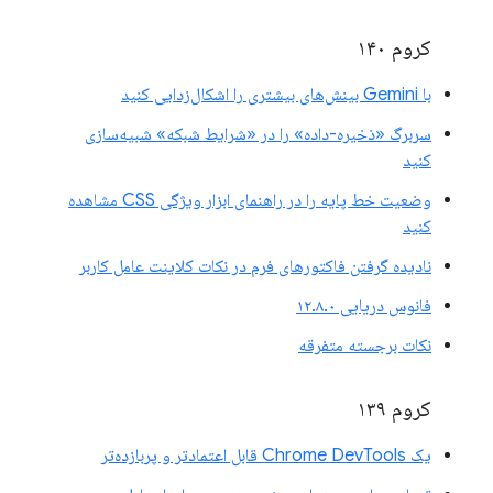
کروم ۱۴۰
با Gemini بینش‌های بیشتری را اشکال‌زدایی کنید
سربرگ «ذخیره-داده» را در «شرایط شبکه» شبیه‌سازی
کنید
وضعیت خط پایه را در راهنمای ابزار ویژگی CSS مشاهده
کنید
نادیده گرفتن فاکتورهای فرم در نکات کلاینت عامل کاربر
فانوس دریایی ۱۲.۸.۰
نکات برجسته متفرقه
کروم ۱۳۹
یک Chrome DevTools قابل اعتمادتر و پربازده‌تر