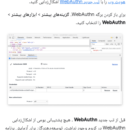
هویت وب
را با
تب جدید WebAuthn
اشکال‌زدایی کنید.
برای باز کردن برگه WebAuthn،
گزینه‌های بیشتر
>
ابزارهای بیشتر
>
WebAuthn
را انتخاب کنید.
قبل از تب جدید
WebAuthn
، هیچ پشتیبانی بومی از اشکال‌زدایی
WebAuthn در کروم وجود نداشت. توسعه‌دهندگان برای آزمایش برنامه