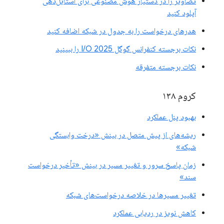
تصاویر را در دستیار هوش مصنوعی برای استایل‌دهی
آپلود کنید
هدرهای درخواست را به جدول در شبکه اضافه کنید
نکات برجسته کنفرانس گوگل I/O 2025 را ببینید
نکات برجسته متفرقه
کروم ۱۳۸
بهبود پنل عملکرد
ریشه‌های از پیش متصل در بینش «درخت وابستگی
شبکه»
زمان پاسخ سرور و تغییر مسیر در بینش «تأخیر درخواست
سند»
تغییر مسیرها در خلاصه درخواست‌های شبکه
کاهش نویز در ردیابی عملکرد