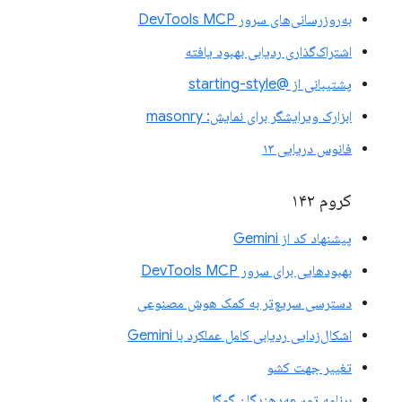
به‌روزرسانی‌های سرور DevTools MCP
اشتراک‌گذاری ردیابی بهبود یافته
پشتیبانی از @starting-style
ابزارک ویرایشگر برای نمایش: masonry
فانوس دریایی ۱۳
کروم ۱۴۲
پیشنهاد کد از Gemini
بهبودهایی برای سرور DevTools MCP
دسترسی سریع‌تر به کمک هوش مصنوعی
اشکال‌زدایی ردیابی کامل عملکرد با Gemini
تغییر جهت کشو
برنامه توسعه‌دهندگان گوگل