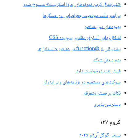
«غیرفعال کردن نمونه‌های جاوا اسکریپت» منسوخ شده
پارامتر دقت موقعیت جغرافیایی در حسگرها
بهبودهای پنل عناصر
اشکال‌زدایی آسان‌تر مقادیر پیچیده CSS
پشتیبانی از @function در عناصر > استایل‌ها
بهبود پنل شبکه
فیلتر هدر درخواست دارد
سوکت‌های مستقیم در برنامه‌های وب ایزوله
نکات برجسته متفرقه
دسترسی‌پذیری
کروم ۱۳۷
نسخه گوگل آی/او ۲۰۲۵