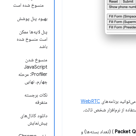
منسوخ شده است
بهبود پنل پوشش
پنل لایه‌ها ممکن
است منسوخ شده
باشد
منسوخ شدن
JavaScript
Profiler: مرحله
چهارم، نهایی
نکات برجسته
‌توانید برنامه‌های
WebRTC
متفرقه
از به استفاده از نرم‌افزار شخص ثالث،
دانلود کانال‌های
پیش‌نمایش
) (تعداد بسته‌ها) و