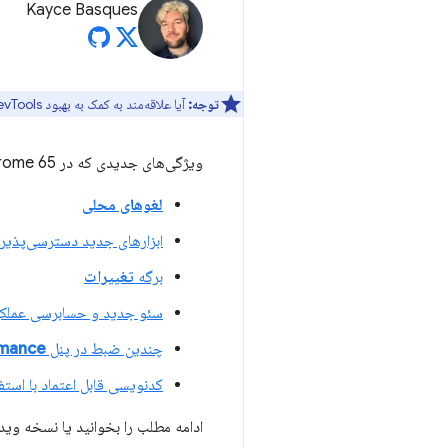
Kayce Basques
توجه:
آیا علاقه‌مند به کمک به بهبود DevTools هستید؟ برای شرکت در
ویژگی‌های جدیدی که در Chrome 65 به DevTools اضافه می‌شوند عبارتند از:
لغوهای محلی
ابزارهای جدید دسترسی‌پذیر
برگه
تغییرات
سئو جدید و حسابرسی عملکر
چندین ضبط در پنل
rmance
کدنویسی قابل اعتماد با استفاده از workerها و ک
ادامه مطلب را بخوانید یا نسخه ویدی