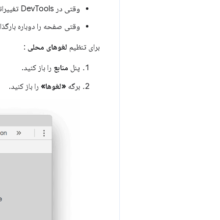
وقتی در DevTools تغییراتی ایجاد می‌کنید، DevTools یک کپی از فایل تغییر یافته را در دایرکتوری شما ذخیره می‌کند.
وقتی صفحه را دوباره بارگذاری می‌کنید، DevTools به جای منبع شبکه، فایل مح
برای تنظیم
لغوهای محلی
:
پنل
منابع
را باز کنید.
برگه
«لغوها»
را باز کنید.