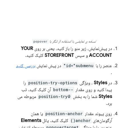
نسخه ی نمایشی با استفاده از لنگر با
popover
در پیش‌نمایش، زیر منو را باز کنید، یعنی بر روی
YOUR
ACCOUNT
و سپس
STOREFRONT
کلیک کنید.
عنصر را با
id="submenu"
در پیش نمایش
بررسی کنید
.
در
Styles
، ویژگی
position-try-options
را
پیدا کنید و روی مقدار
--bottom
آن کلیک کنید. تب
Styles
شما را به بخش
@position-try
مربوطه می
برد.
روی پیوند مقدار
position-anchor
یا همان
آرگومان‌های
anchor()
کلیک کنید. پانل
Elements
عنصری را با ویژگی
popovertarget
مربوطه انتخاب