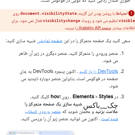
طوری اشکال زدایی کنید که گویی در فوکوس است.
احتیاط:
با روشن بودن این گزینه،
روی
document.visibilityState
تنظیم می شود و رویداد
فعال نمی شود. برای
visibilitychange
visible
اطلاعات بیشتر،
صفحه Visibility API را
ببینید.
سعی کنید یک صفحه متمرکز را در این
صفحه نمایشی
شبیه سازی کنید:
عنصر ورودی را متمرکز کنید. عنصر دیگری در زیر آن ظاهر
می شود.
DevTools را باز کنید
. اکنون پنجره DevTools به جای
صفحه در فوکوس است، بنابراین عنصر دوباره ناپدید می
شود.
در
Styles
>
Elements
، روی
:hov
کلیک کنید،
چک_باکس
شبیه سازی یک صفحه متمرکز را
علامت بزنید
و مطمئن شوید که
عنصر ورودی انتخاب
شده است
. اکنون می توانید عنصر زیر آن را بررسی کنید.