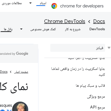
اسناد
مطالعات موردی
نمای کلی
درک خطاها و هشدارها با اطلاعات
Chrome DevTools
Docs
بینش کنسول، درک خطاها و هشدارها با
DevTools
شروع به کار
کمک هوش مصنوعی
پانل ها
اطلاعات بینش کنسول، درک خطاها و
هشدارها با اطلاعات بینش کنسول
ثبت پیام ها
جاوا اسکریپت را اجرا کنید
جاوا اسکریپت را در زمان واقعی تماشا
صفحه اصلی
Docs
کنید
نمای کل
قالب و سبک پیام ها
مرجع ویژگی
asques
مرجع API