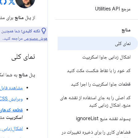
مرجع Utilities API
از پنل
منابع
برای مشا
منابع
نکته کلیدی:
شما همچنین م
هوش مصنوعی
مراجعه کنید.
نمای کلی
نمای کلی
اشکال زدایی جاوا اسکریپت
کد خود را با نقاط شکست مکث کنید
پنل
منابع
به شما امک
قطعات جاوا اسکریپت را اجرا کنید
مشاهده فایل‌
کد اصلی را به جای استفاده از نقشه های
ویرایش CSS و جاوا اسکریپت
منبع، اشکال زدایی کنید
قطعه کدهای
اسکریپت
مشا
پسوند نقشه منبع ignore
List
اشکال‌زدایی 
فضاهای کاری را برای ذخیره تغییرات در