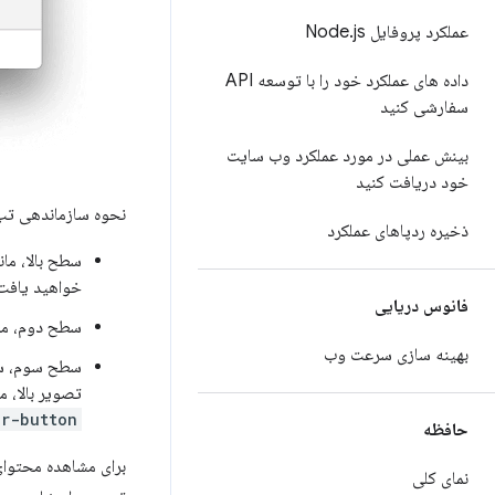
عملکرد پروفایل Node
js
.
داده های عملکرد خود را با توسعه API
سفارشی کنید
بینش عملی در مورد عملکرد وب سایت
خود دریافت کنید
نحوه سازماندهی ت
ذخیره ردپاهای عملکرد
سطح بالا، مان
خواهید یافت
فانوس دریایی
سطح دوم، ما
بهینه سازی سرعت وب
سطح سوم، سطح 
تصویر بالا، 
er-button
حافظه
برای مشاهده محتوا
نمای کلی