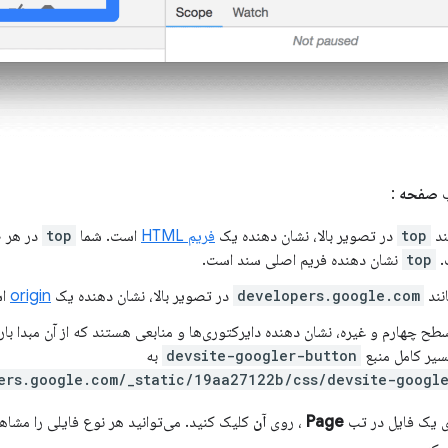
ب
صفحه
:
ند
top
در تصویر بالا، نشان دهنده یک
فریم HTML
است. شما
top
در هر ص
.
top
نشان دهنده فریم اصلی سند است.
نند
developers.google.com
در تصویر بالا، نشان دهنده یک
origin
اس
چهارم و غیره، نشان دهنده دایرکتوری‌ها و منابعی هستند که از آن مبدا بارگذ
مسیر کامل منبع
devsite-googler-button
به
ers.google.com/_static/19aa27122b/css/devsite-googl
ی یک فایل در تب
Page
، روی
آن
کلیک کنید. می‌توانید هر نوع فایلی را مشاهد