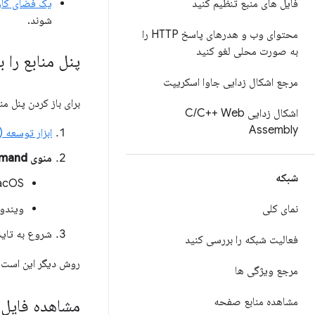
فایل های منبع تنظیم کنید
یک فضای کاری (Workspace) تن
شوند.
محتوای وب و هدرهای پاسخ HTTP را
به صورت محلی لغو کنید
پنل منابع را ب
مرجع اشکال زدایی جاوا اسکریپت
برای باز کردن پنل منا
اشکال زدایی C
C++ Web
/
Assembly
ابزار توسعه (DevTools) را باز کنید
منوی Command
شبکه
cOS:
نمای کلی
ویندوز
شروع به تای
فعالیت شبکه را بررسی کنید
روش دیگر این است 
مرجع ویژگی ها
مشاهده منابع صفحه
مشاهده فایل‌ه