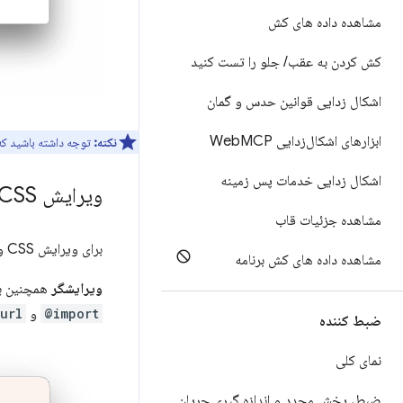
مشاهده داده های کش
کش کردن به عقب
/
جلو را تست کنید
اشکال زدایی قوانین حدس و گمان
ابزارهای اشکال‌زدایی Web
MCP
نکته:
توجه داشته باشید ک
اشکال زدایی خدمات پس زمینه
ویرایش CSS و جاوا اسکریپت
مشاهده جزئیات قاب
برای ویرایش CSS و جاوا اسکریپت، روی تب
مشاهده داده های کش برنامه
ویرایشگر
همچنین به 
@import
و
url()
ضبط کننده
نمای کلی
ضبط، پخش مجدد و اندازه گیری جریان