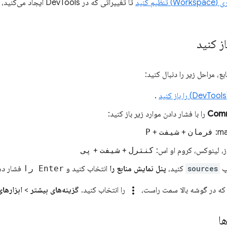
ظیم کنید
تا تغییراتی که در vTools
از کنید
بع، مراحل زیر را دنبال کنید:
.
را با فشار دادن موارد زیر باز کنید:
ma
فرمان
+
شیفت
+
P
، لینوکس، کروم او اس:
کنترل
+
شیفت
+
پی
پ
sources
کنید،
پنل نمایش منابع را
انتخاب کنید و
Enter را
فشار ده
more_vert
که در گوشه بالا سمت راست،
را انتخاب کنید.
گزینه‌های بیشتر
>
ابزارها
ا