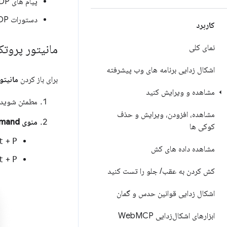
پیام های CDP را ذخیره کنید
دستورات CDP را ارسال کنید
کاربرد
مانیتور پروتکل
نمای کلی
اشکال زدایی برنامه های وب پیشرفته
برای باز کردن
مانیتو
مشاهده و ویرایش کنید
مطمئن شوید 
مشاهده، افزودن، ویرایش و حذف
منوی Command را
کوکی ها
t
+
P
مشاهده داده های کش
t
+
P
کش کردن به عقب
/
جلو را تست کنید
اشکال زدایی قوانین حدس و گمان
ابزارهای اشکال‌زدایی Web
MCP