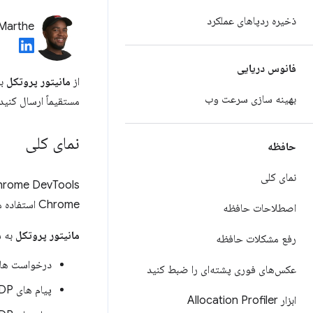
ذخیره ردپاهای عملکرد
 Marthe
فانوس دریایی
از
مانیتور پروتکل
بهینه سازی سرعت وب
مستقیماً ارسال کنید
نمای کلی
حافظه
نمای کلی
Chrome DevTools 
Chrome استفاده می کند. توسعه دهندگان می توانند از
اصطلاحات حافظه
مانیتور پروتکل
به ش
رفع مشکلات حافظه
درخواست ها و پاسخ 
عکس‌های فوری پشته‌ای را ضبط کنید
پیام های CDP را بررسی کنید
ابزار Allocation Profiler