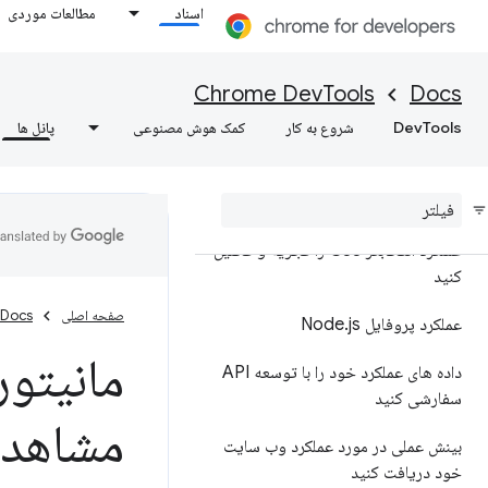
اسناد
مطالعات موردی
یافته های عملکرد خود را حاشیه
نویسی کنید و به اشتراک بگذارید، یافته
های عملکرد خود را حاشیه نویسی کنید
Chrome DevTools
Docs
و به اشتراک بگذارید
DevTools
شروع به کار
کمک هوش مصنوعی
پانل ها
مرجع ویژگی ها
مرجع رویداد خط زمانی
عملکرد انتخابگر CSS را تجزیه و تحلیل
کنید
صفحه اصلی
Docs
عملکرد پروفایل Node
js
.
داده های عملکرد خود را با توسعه API
سفارشی کنید
مشاهده
بینش عملی در مورد عملکرد وب سایت
خود دریافت کنید