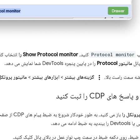
پ
Protocol monitor
کنید،
Show Protocol monitor را
انتخاب کن
مانیتور Protocol
را در پایین پنجره DevTools شما نمایش می دهد.
more_vert
شه سمت راست بالا،
گزینه‌های بیشتر
>
ابزارهای بیشتر
>
مانیتور پروتکل
ای CDP را ثبت کنید
پروتکل را
باز می کنید، به طور خودکار شروع به ضبط پیام های CDP از صفحه فعلی می کند.
ادامه می دهد.
ضبط، روی دکمه ضبط در سمت چپ نوار عمل در بالای پانل کلیک کنید.