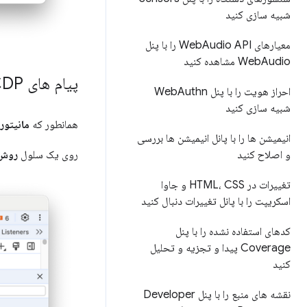
شبیه سازی کنید
معیارهای Web
Audio API را با پنل
Audio مشاهده کنید
Web
پیام های CDP را بررسی کنید
احراز هویت را با پنل Web
Authn
شبیه سازی کنید
همانطور که
مانیتور
انیمیشن ها را با پانل انیمیشن ها بررسی
و اصلاح کنید
روی یک سلول
روش
تغییرات در HTML، CSS و جاوا
اسکریپت را با پانل تغییرات دنبال کنید
کدهای استفاده نشده را با پنل
Coverage پیدا و تجزیه و تحلیل
کنید
نقشه های منبع را با پنل Developer