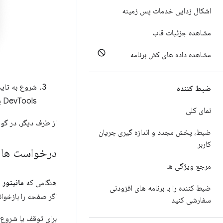
اشکال زدایی خدمات پس زمینه
مشاهده جزئیات قاب
مشاهده داده های کش برنامه
شروع به تای
ضبط کننده
DevTools پانل
نمای کلی
از طرف دیگر، در گو
ضبط، پخش مجدد و اندازه گیری جریان
کاربر
درخواست ها و پاسخ ه
مرجع ویژگی ها
هنگامی که
مانیتور 
ضبط کننده را با برنامه های افزودنی
اگر صفحه را بازخوانی یا Devtools را ببندید به ضبط 
سفارشی کنید
برای توقف یا شروع 