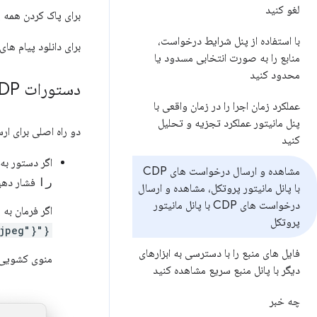
لغو کنید
برای پاک کردن همه پیام های CDP ضبط شده،
با استفاده از پنل شرایط درخواست،
برای دانلود پیام های ضبط 
منابع را به صورت انتخابی مسدود یا
محدود کنید
دستورات CDP خام را ارسال کنید
عملکرد زمان اجرا را در زمان واقعی با
پنل مانیتور عملکرد تجزیه و تحلیل
دو راه اصلی برای ارسال دست
کنید
اگر دستور به
مشاهده و ارسال درخواست های CDP
را
فشار دهید
با پانل مانیتور پروتکل، مشاهده و ارسال
درخواست های CDP با پانل مانیتور
اگر فرمان به پارامتره
پروتکل
{"cmd":"Page.captureScreenshot","args":{"format": "jpeg"}}
فایل های منبع را با دسترسی به ابزارهای
منوی کشویی 
دیگر با پانل منبع سریع مشاهده کنید
چه خبر