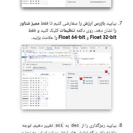
بیایید
بازرس ارزش را
سفارشی کنیم تا فقط
ممیز شناور
را
نشان دهد. روی دکمه
تنظیمات
کلیک کنید و فقط
Float 32-bit
و
Float 64-bit را
علامت بزنید.
بیایید رمزگذاری را از
dec
به
sci
تغییر دهیم. توجه
داشته باشید که نمایش های ارزش بر این اساس به روز می