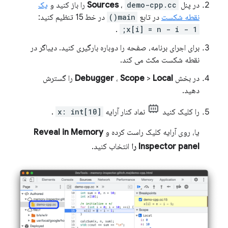
در پنل
demo-cpp.cc
،
Sources
را باز کنید و
یک
نقطه شکست
در تابع
main()
در خط 15 تنظیم کنید:
.
x[i] = n - i - 1;
برای اجرای برنامه، صفحه را دوباره بارگیری کنید. دیباگر در
نقطه شکست مکث می کند.
در بخش
Local
>
Scope
،
Debugger
را گسترش
دهید.
را کلیک کنید
نماد کنار آرایه
x: int[10]
.
یا، روی آرایه کلیک راست کرده و
Reveal in Memory
Inspector panel را
انتخاب کنید.