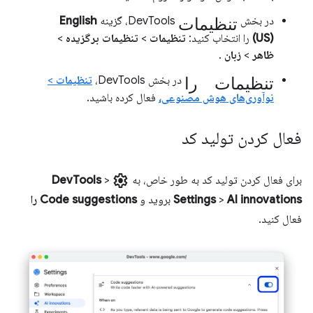
تنظیمات
در بخش
DevTools، گزینه
English
(US)
را انتخاب کنید:
تنظیمات
>
تنظیمات برگزیده
>
ظاهر
>
زبان
.
تنظیمات را
در بخش DevTools،
تنظیمات
>
نوآوری‌های هوش مصنوعی،
فعال کرده باشید.
فعال کردن تولید کد
settings
برای فعال کردن تولید کد به طور خاص، به
>
DevTools
AI innovations
>
Settings
بروید و
Code suggestions را
فعال کنید.