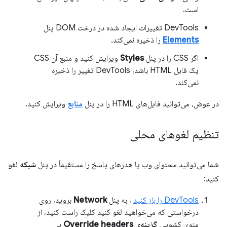
است.
DevTools تغییرات ایجاد شده در درخت DOM پنل
Elements
را ذخیره نمی‌کند.
اگر CSS را در پنل
Styles
ویرایش کنید و منبع آن CSS
یک فایل HTML باشد، DevTools تغییر را ذخیره
نمی‌کند.
در عوض، می‌توانید فایل‌های HTML را در پنل
منابع
ویرایش کنید.
تنظیم لغوهای محلی
شما می‌توانید محتوای وب یا هدرهای پاسخ را مستقیماً در پنل
شبکه
لغو
کنید:
DevTools را باز کنید
، به پنل
Network
بروید، روی
درخواستی که می‌خواهید لغو کنید کلیک راست کنید، از
منوی کشویی
گزینه‌ی Override headers
یا