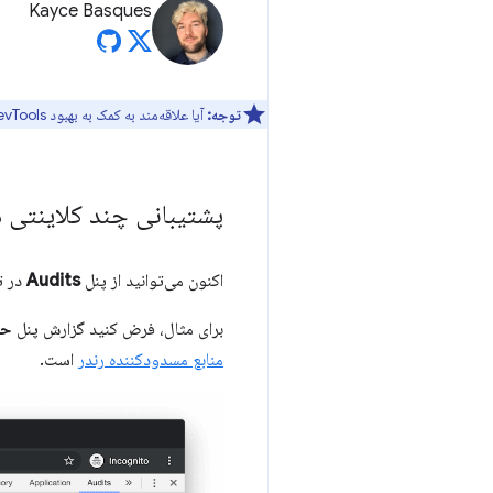
Kayce Basques
توجه:
آیا علاقه‌مند به کمک به بهبود DevTools هستید؟ برای شرکت در
پشتیبانی چند کلاینتی 
اکنون می‌توانید از پنل
Audits
در ترک
برای مثال، فرض کنید گزارش پنل
حس
منابع مسدودکننده رندر
است.