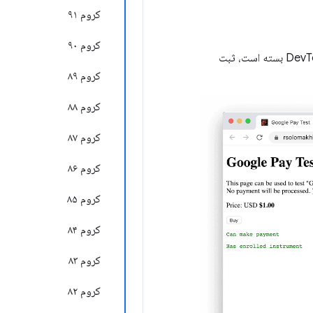
کروم ۹۱
کروم ۹۰
کلیک کنید. DevTools رویدادهای Payment Handler را به مدت ۳ روز، حتی زمانی که DevTools بسته است، ثبت
کروم ۸۹
کروم ۸۸
کروم ۸۷
کروم ۸۶
کروم ۸۵
کروم ۸۴
کروم ۸۳
کروم ۸۲